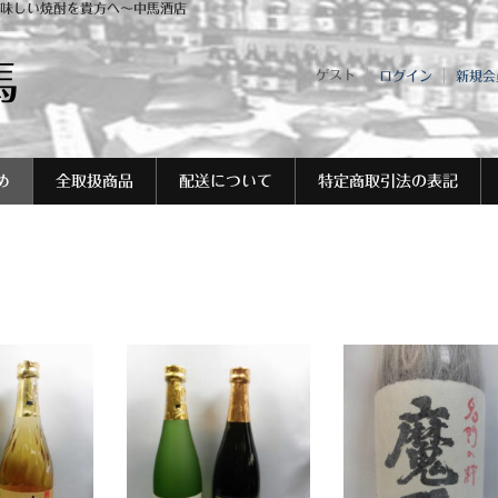
味しい焼酎を貴方へ～中馬酒店
馬
ゲスト
ログイン
新規会
め
全取扱商品
配送について
特定商取引法の表記