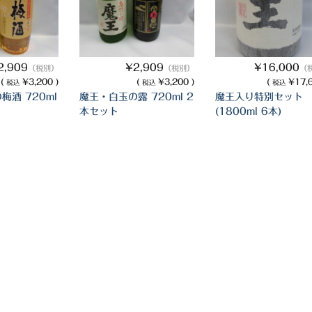
2,909
¥2,909
¥16,000
（税別）
（税別）
（
(
¥3,200 )
(
¥3,200 )
(
¥17,6
税込
税込
税込
梅酒 720ml
魔王・白玉の露 720ml 2
魔王入り特別セット
本セット
(1800ml 6本)