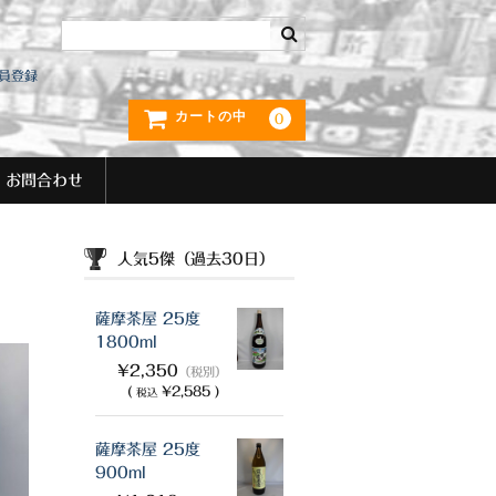
員登録
カートの中
0
お問合わせ
人気5傑（過去30日）
薩摩茶屋 25度
1800ml
¥2,350
（税別）
(
¥2,585 )
税込
薩摩茶屋 25度
900ml