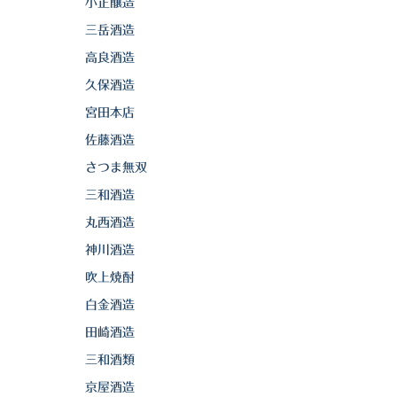
小正醸造
三岳酒造
高良酒造
久保酒造
宮田本店
佐藤酒造
さつま無双
三和酒造
丸西酒造
神川酒造
吹上焼酎
白金酒造
田崎酒造
三和酒類
京屋酒造