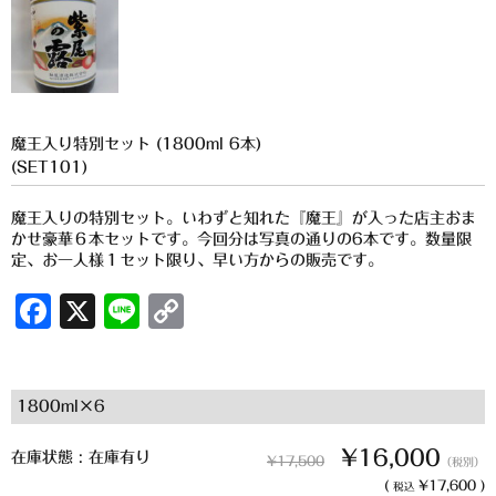
櫻井酒造
軸屋酒造
吉永酒造場
魔王入り特別セット (1800ml 6本)
田村合名
(SET101)
薩摩酒造
魔王入りの特別セット。いわずと知れた『魔王』が入った店主おま
かせ豪華６本セットです。今回分は写真の通りの6本です。数量限
知覧醸造
定、お一人様１セット限り、早い方からの販売です。
白石酒造
F
X
Li
C
a
n
o
白玉醸造
c
e
p
甲斐商店
1800ml×6
e
y
本坊酒造
b
Li
¥16,000
在庫状態 : 在庫有り
¥17,500
（税別）
o
n
小正醸造
(
¥17,600 )
税込