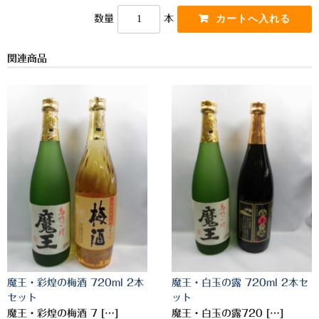
o
k
数量
本
三岳酒造
k
高良酒造
関連商品
久保酒造
宮田本店
佐藤酒造
さつま無双
三和酒造
丸西酒造
神川酒造
魔王・彩煌の梅酒 720ml 2本
魔王・白玉の露 720ml 2本セ
吹上焼酎
セット
ット
魔王・彩煌の梅酒 7 […]
魔王・白玉の露720 […]