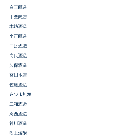
白玉醸造
甲斐商店
本坊酒造
小正醸造
三岳酒造
高良酒造
久保酒造
宮田本店
佐藤酒造
さつま無双
三和酒造
丸西酒造
神川酒造
吹上焼酎