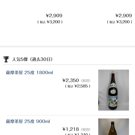
白金酒造
田崎酒造
¥2,909
¥2,909
(
¥3,200 )
(
¥3,200 )
税込
税込
三和酒類
京屋酒造
雲海酒造
人気5傑（過去30日）
配送について
薩摩茶屋 25度 1800ml
特定商取引法の表記
¥2,350
（税別）
(
¥2,585 )
税込
お問合わせ
薩摩茶屋 25度 900ml
¥1,218
（税別）
(
¥1,340 )