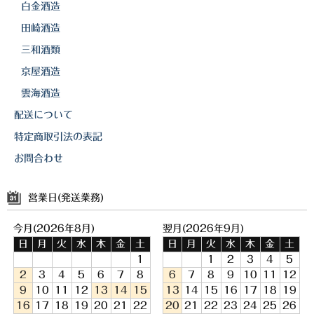
白金酒造
田崎酒造
三和酒類
京屋酒造
雲海酒造
配送について
特定商取引法の表記
お問合わせ
営業日(発送業務)
今月(2026年8月)
翌月(2026年9月)
日
月
火
水
木
金
土
日
月
火
水
木
金
土
1
1
2
3
4
5
2
3
4
5
6
7
8
6
7
8
9
10
11
12
9
10
11
12
13
14
15
13
14
15
16
17
18
19
16
17
18
19
20
21
22
20
21
22
23
24
25
26