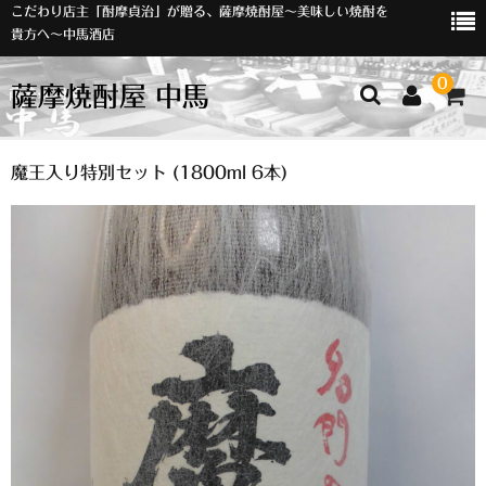
こだわり店主「酎摩貞治」が贈る、薩摩焼酎屋～美味しい焼酎を
貴方へ～中馬酒店
0
薩摩焼酎屋 中馬
ホーム
魔王入り特別セット (1800ml 6本)
お知らせ
入荷情報
イベント
オリジナルラベル
店主おすすめ
数量限定