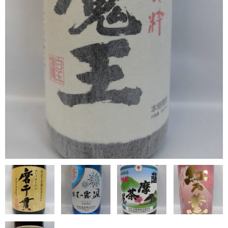
希少焼酎
季節限定品
セット商品
リキュール
ウヰスキー
お米
中馬酒店オリジナル
全取扱商品
森伊蔵酒造
村尾酒造
万膳酒造