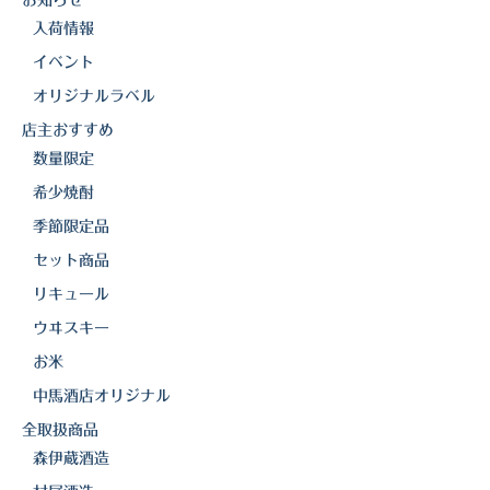
お知らせ
k
入荷情報
三岳酒造
イベント
高良酒造
オリジナルラベル
久保酒造
店主おすすめ
数量限定
宮田本店
希少焼酎
佐藤酒造
季節限定品
セット商品
さつま無双
リキュール
三和酒造
ウヰスキー
丸西酒造
お米
中馬酒店オリジナル
神川酒造
全取扱商品
吹上焼酎
森伊蔵酒造