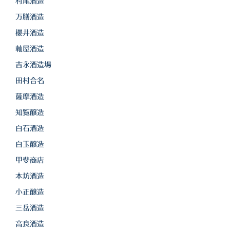
白金酒造
村尾酒造
万膳酒造
田崎酒造
櫻井酒造
三和酒類
軸屋酒造
吉永酒造場
京屋酒造
田村合名
雲海酒造
薩摩酒造
配送について
知覧醸造
白石酒造
特定商取引法の表記
白玉醸造
お問合わせ
甲斐商店
本坊酒造
小正醸造
三岳酒造
高良酒造