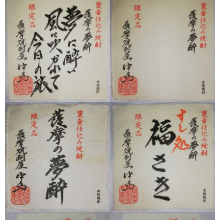
希少焼酎
季節限定品
セット商品
リキュール
ウヰスキー
お米
中馬酒店オリジナル
全取扱商品
森伊蔵酒造
村尾酒造
万膳酒造