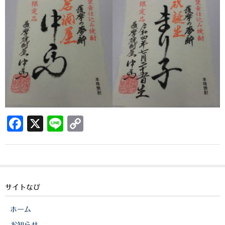
櫻井酒造
軸屋酒造
吉永酒造場
田村合名
薩摩酒造
知覧醸造
F
X
Li
C
白石酒造
a
n
o
c
e
p
白玉醸造
e
y
甲斐商店
b
Li
サイトなび
本坊酒造
o
n
ホーム
o
k
小正醸造