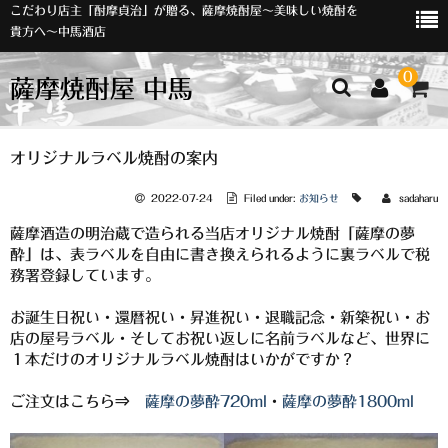
こだわり店主「酎摩貞治」が贈る、薩摩焼酎屋～美味しい焼酎を
貴方へ～中馬酒店
0
薩摩焼酎屋 中馬
ホーム
オリジナルラベル焼酎の案内
お知らせ
2022-07-24
Filed under:
お知らせ
sadaharu
薩摩酒造の明治蔵で造られる当店オリジナル焼酎「薩摩の夢
入荷情報
酔」は、表ラベルを自由に書き換えられるように裏ラベルで税
務署登録しています。
イベント
お誕生日祝い・還暦祝い・昇進祝い・退職記念・新築祝い・お
オリジナルラベル
店の屋号ラベル・そしてお祝い返しに名前ラベルなど、世界に
１本だけのオリジナルラベル焼酎はいかがですか？
店主おすすめ
ご注文はこちら⇒
薩摩の夢酔720ml
・
薩摩の夢酔1800ml
数量限定