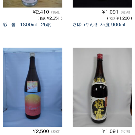
希少焼酎
¥2,410
¥1,091
（税別）
（税別）
季節限定品
(
¥2,651 )
(
¥1,200 )
税込
税込
彩 響 1800ml 25度
きばいやんせ 25度 900ml
セット商品
リキュール
ウヰスキー
お米
中馬酒店オリジナル
全取扱商品
森伊蔵酒造
村尾酒造
万膳酒造
¥2,500
¥1,091
（税別）
（税別）