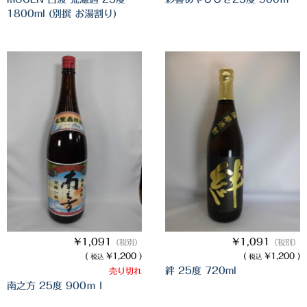
1800ml (別撰 お湯割り)
三岳酒造
高良酒造
久保酒造
宮田本店
佐藤酒造
さつま無双
三和酒造
丸西酒造
¥1,091
¥1,091
（税別）
（税別）
神川酒造
(
¥1,200 )
(
¥1,200 )
税込
税込
絆 25度 720ml
売り切れ
吹上焼酎
南之方 25度 900ｍｌ