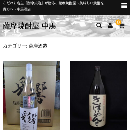
こだわり店主「酎摩貞治」が贈る、薩摩焼酎屋～美味しい焼酎を
貴方へ～中馬酒店
0
薩摩焼酎屋 中馬
ホーム
カテゴリー:
薩摩酒造
お知らせ
入荷情報
イベント
オリジナルラベル
店主おすすめ
数量限定