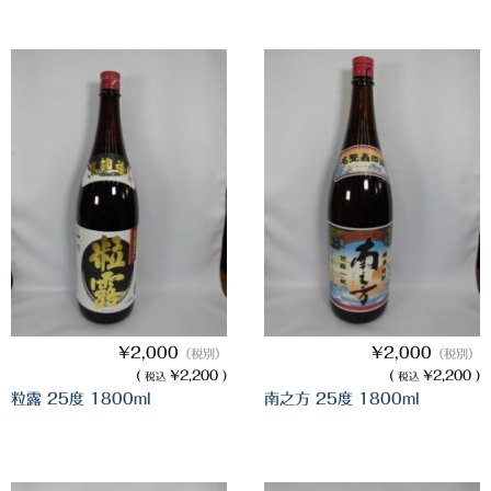
白金酒造
田崎酒造
三和酒類
京屋酒造
雲海酒造
配送について
特定商取引法の表記
お問合わせ
¥2,000
¥2,000
（税別）
（税別）
(
¥2,200 )
(
¥2,200 )
税込
税込
粒露 25度 1800ml
南之方 25度 1800ml