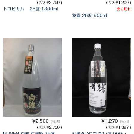
(
¥2,750 )
(
¥1,200 )
税込
税込
櫻井酒造
トロピカル 25度 1800ml
売り切れ
粒露 25度 900ml
軸屋酒造
吉永酒造場
田村合名
薩摩酒造
知覧醸造
白石酒造
白玉醸造
甲斐商店
本坊酒造
¥2,500
¥1,270
（税別）
（税別）
(
¥2,750 )
(
¥1,397 )
税込
税込
小正醸造
MUGEN 白波 荒濾過 25度
彩響あやひびき25度 900ｍ