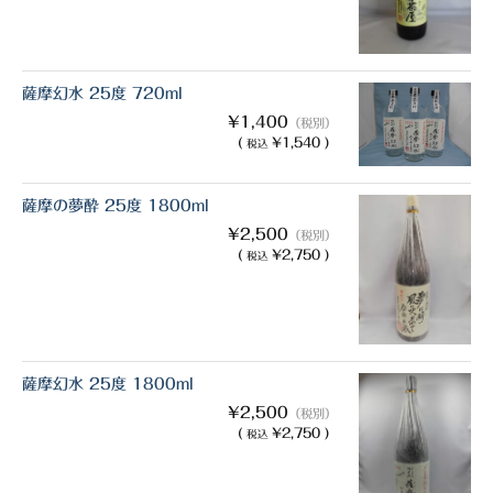
櫻井酒造
軸屋酒造
薩摩幻水 25度 720ml
吉永酒造場
¥1,400
（税別）
(
¥1,540 )
税込
田村合名
薩摩酒造
薩摩の夢酔 25度 1800ml
¥2,500
（税別）
知覧醸造
(
¥2,750 )
税込
白石酒造
白玉醸造
薩摩幻水 25度 1800ml
甲斐商店
¥2,500
（税別）
本坊酒造
(
¥2,750 )
税込
小正醸造