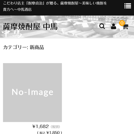
こだわり店主「酎摩貞治」が贈る、薩摩焼酎屋～美味しい焼酎を
貴方へ～中馬酒店
0
薩摩焼酎屋 中馬
ホーム
カテゴリー:
新商品
お知らせ
入荷情報
イベント
オリジナルラベル
店主おすすめ
数量限定
¥1,682
（税別）
(
¥1,850 )
税込