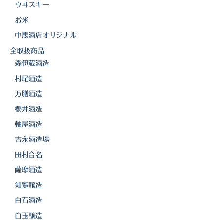
白金酒造
ウヰスキー
お米
田崎酒造
中馬酒店オリジナル
三和酒類
全取扱商品
京屋酒造
森伊蔵酒造
村尾酒造
雲海酒造
万膳酒造
配送について
櫻井酒造
軸屋酒造
特定商取引法の表記
吉永酒造場
お問合わせ
田村合名
薩摩酒造
知覧醸造
白石酒造
白玉醸造