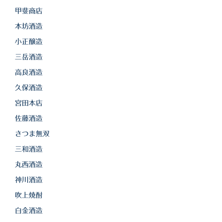
甲斐商店
本坊酒造
小正醸造
三岳酒造
高良酒造
久保酒造
宮田本店
佐藤酒造
さつま無双
三和酒造
丸西酒造
神川酒造
吹上焼酎
白金酒造