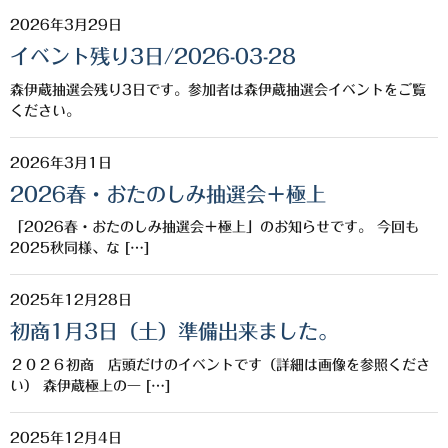
希少焼酎
2026年3月29日
季節限定品
イベント残り3日/2026-03-28
セット商品
森伊蔵抽選会残り3日です。参加者は森伊蔵抽選会イベントをご覧
ください。
リキュール
2026年3月1日
ウヰスキー
2026春・おたのしみ抽選会＋極上
お米
「2026春・おたのしみ抽選会＋極上」のお知らせです。 今回も
2025秋同様、な […]
中馬酒店オリジナル
全取扱商品
2025年12月28日
初商1月3日（土）準備出来ました。
森伊蔵酒造
２０２６初商 店頭だけのイベントです（詳細は画像を参照くださ
村尾酒造
い） 森伊蔵極上の一 […]
万膳酒造
2025年12月4日