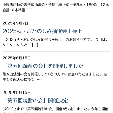
中馬酒店秋の森伊蔵抽選会・今回は極上の一滴6本・1800ml12本
三岳酒造
合計18本準備 […]
高良酒造
2025年9月7日
久保酒造
2025秋・おたのしみ抽選会＋極上
宮田本店
「2025秋・おたのしみ抽選会＋極上」のお知らせです。 今回は、
な・な・なんと！ […]
佐藤酒造
2025年6月15日
さつま無双
「第五回焼酎の会」を開催しました
三和酒造
第五回焼酎の会を開催し、51名の方々に参加いただきました。 店
主と支配人の挨拶で […]
丸西酒造
神川酒造
2025年5月15日
「第五回焼酎の会」開催決定
吹上焼酎
おかげさまで「第五回焼酎の会」開催が決定しました。今年も開催