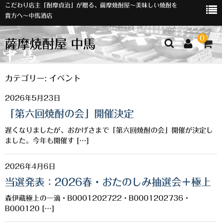
こだわり店主「酎摩貞治」が贈る、薩摩焼酎屋～美味しい焼酎を
貴方へ～中馬酒店
0
薩摩焼酎屋 中馬
ホーム
カテゴリー:
イベント
2026年5月23日
お知らせ
「第六回焼酎の会」開催決定
入荷情報
遅くなりましたが、おかげさまで「第六回焼酎の会」開催が決定し
イベント
ました。今年も開催す […]
オリジナルラベル
2026年4月6日
当選発表：2026春・おたのしみ抽選会＋極上
店主おすすめ
森伊蔵極上の一滴・B0001202722・B0001202736・
数量限定
B000120 […]