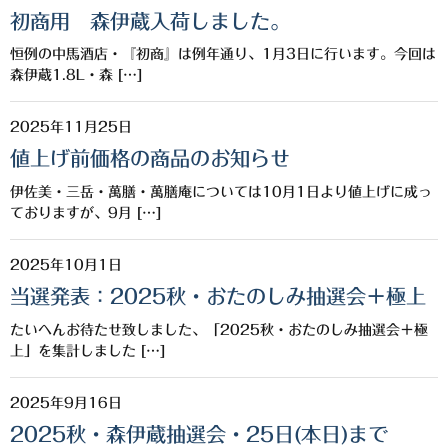
櫻井酒造
初商用 森伊蔵入荷しました。
恒例の中馬酒店・『初商』は例年通り、1月3日に行います。今回は
軸屋酒造
森伊蔵1.8L・森 […]
吉永酒造場
2025年11月25日
田村合名
値上げ前価格の商品のお知らせ
薩摩酒造
伊佐美・三岳・萬膳・萬膳庵については10月1日より値上げに成っ
ておりますが、9月 […]
知覧醸造
2025年10月1日
白石酒造
当選発表：2025秋・おたのしみ抽選会＋極上
白玉醸造
たいへんお待たせ致しました、「2025秋・おたのしみ抽選会＋極
上」を集計しました […]
甲斐商店
本坊酒造
2025年9月16日
2025秋・森伊蔵抽選会・25日(本日)まで
小正醸造