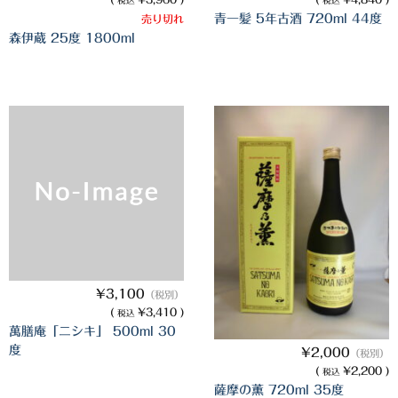
税込
税込
青一髪 5年古酒 720ml 44度
売り切れ
三岳酒造
森伊蔵 25度 1800ml
高良酒造
久保酒造
宮田本店
佐藤酒造
さつま無双
三和酒造
丸西酒造
¥3,100
（税別）
(
¥3,410 )
税込
神川酒造
萬膳庵「ニシキ」 500ml 30
度
¥2,000
（税別）
吹上焼酎
(
¥2,200 )
税込
薩摩の薫 720ml 35度