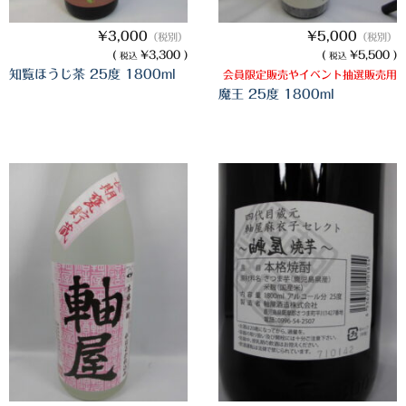
希少焼酎
¥3,000
¥5,000
（税別）
（税別）
季節限定品
(
¥3,300 )
(
¥5,500 )
税込
税込
知覧ほうじ茶 25度 1800ml
会員限定販売やイベント抽選販売用
セット商品
魔王 25度 1800ml
リキュール
ウヰスキー
お米
中馬酒店オリジナル
全取扱商品
森伊蔵酒造
村尾酒造
万膳酒造