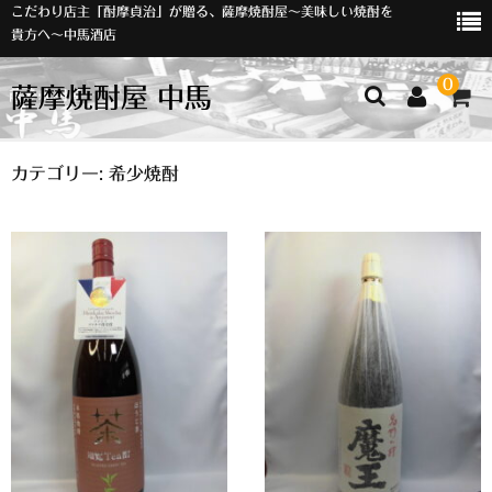
こだわり店主「酎摩貞治」が贈る、薩摩焼酎屋～美味しい焼酎を
貴方へ～中馬酒店
0
薩摩焼酎屋 中馬
ホーム
カテゴリー:
希少焼酎
お知らせ
入荷情報
イベント
オリジナルラベル
店主おすすめ
数量限定