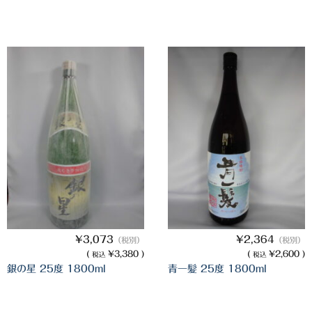
白金酒造
田崎酒造
三和酒類
京屋酒造
雲海酒造
配送について
特定商取引法の表記
お問合わせ
¥3,073
¥2,364
（税別）
（税別）
(
¥3,380 )
(
¥2,600 )
税込
税込
銀の星 25度 1800ml
青一髪 25度 1800ml