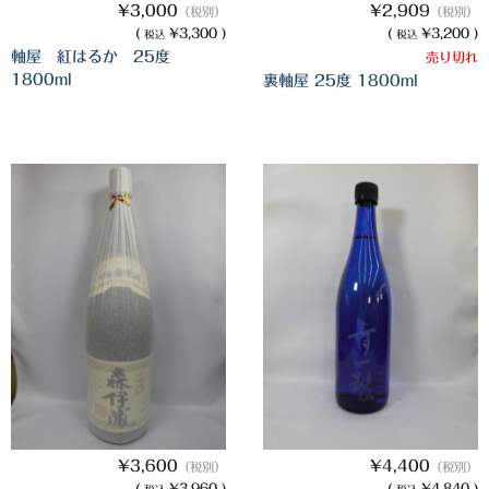
¥3,000
¥2,909
（税別）
（税別）
櫻井酒造
(
¥3,300 )
(
¥3,200 )
税込
税込
軸屋 紅はるか 25度
売り切れ
軸屋酒造
1800ml
裏軸屋 25度 1800ml
吉永酒造場
田村合名
薩摩酒造
知覧醸造
白石酒造
白玉醸造
甲斐商店
本坊酒造
¥3,600
¥4,400
（税別）
（税別）
小正醸造
(
¥3,960 )
(
¥4,840 )