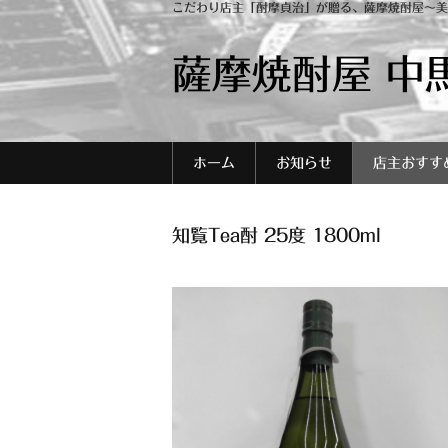
こだわり店主「酎摩貞治」が贈る、薩摩焼酎屋～美
薩摩焼酎屋 中
ホーム
お知らせ
店主おすす
知覧Tea酎 25度 1800ml