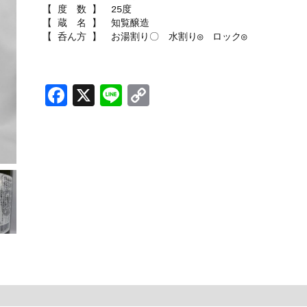
【 度 数 】 25度
【 蔵 名 】 知覧醸造
【 呑ん方 】 お湯割り〇 水割り◎ ロック◎
F
X
Li
C
a
n
o
c
e
p
e
y
b
Li
o
n
o
k
k