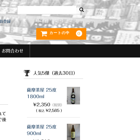
員登録
カートの中
0
お問合わせ
人気5傑（過去30日）
薩摩茶屋 25度
1800ml
¥2,350
（税別）
(
¥2,585 )
税込
れて
で後
薩摩茶屋 25度
900ml