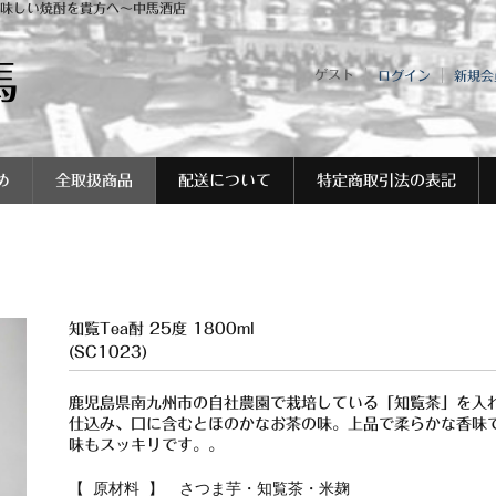
味しい焼酎を貴方へ～中馬酒店
馬
ゲスト
ログイン
新規会
め
全取扱商品
配送について
特定商取引法の表記
知覧Tea酎 25度 1800ml
(SC1023)
鹿児島県南九州市の自社農園で栽培している「知覧茶」を入
仕込み、口に含むとほのかなお茶の味。上品で柔らかな香味
味もスッキリです。。
【 原材料 】 さつま芋・知覧茶・米麹