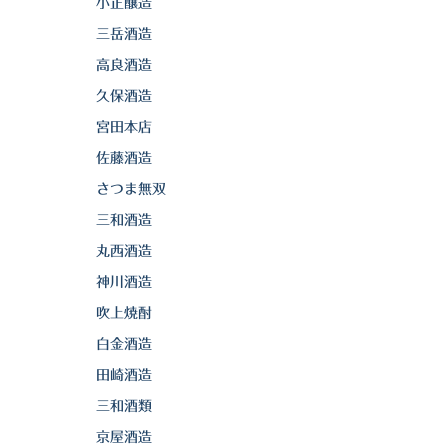
小正醸造
三岳酒造
高良酒造
久保酒造
宮田本店
佐藤酒造
さつま無双
三和酒造
丸西酒造
神川酒造
吹上焼酎
白金酒造
田崎酒造
三和酒類
京屋酒造