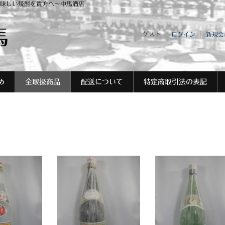
味しい焼酎を貴方へ～中馬酒店
馬
ゲスト
ログイン
新規会
め
全取扱商品
配送について
特定商取引法の表記