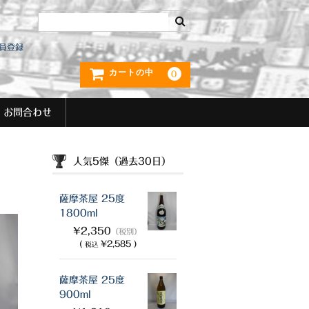
員登録
カートの中
0
お問合わせ
人気5傑（過去30日）
薩摩茶屋 25度
1800ml
¥2,350
（税別）
(
¥2,585 )
税込
薩摩茶屋 25度
900ml