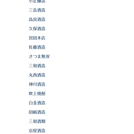
小正醸造
三岳酒造
高良酒造
久保酒造
宮田本店
佐藤酒造
さつま無双
三和酒造
丸西酒造
神川酒造
吹上焼酎
白金酒造
田崎酒造
三和酒類
京屋酒造