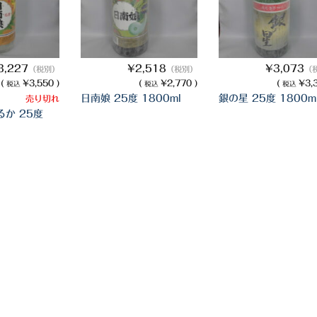
3,227
¥2,518
¥3,073
（税別）
（税別）
（
(
¥3,550 )
(
¥2,770 )
(
¥3,3
税込
税込
税込
日南娘 25度 1800ml
銀の星 25度 1800m
売り切れ
るか 25度