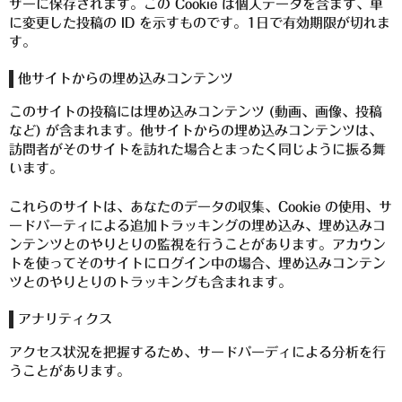
ザーに保存されます。この Cookie は個人データを含まず、単
に変更した投稿の ID を示すものです。1日で有効期限が切れま
三岳酒造
す。
高良酒造
他サイトからの埋め込みコンテンツ
久保酒造
このサイトの投稿には埋め込みコンテンツ (動画、画像、投稿
など) が含まれます。他サイトからの埋め込みコンテンツは、
宮田本店
訪問者がそのサイトを訪れた場合とまったく同じように振る舞
います。
佐藤酒造
これらのサイトは、あなたのデータの収集、Cookie の使用、サ
さつま無双
ードパーティによる追加トラッキングの埋め込み、埋め込みコ
ンテンツとのやりとりの監視を行うことがあります。アカウン
三和酒造
トを使ってそのサイトにログイン中の場合、埋め込みコンテン
ツとのやりとりのトラッキングも含まれます。
丸西酒造
アナリティクス
神川酒造
アクセス状況を把握するため、サードパーディによる分析を行
吹上焼酎
うことがあります。