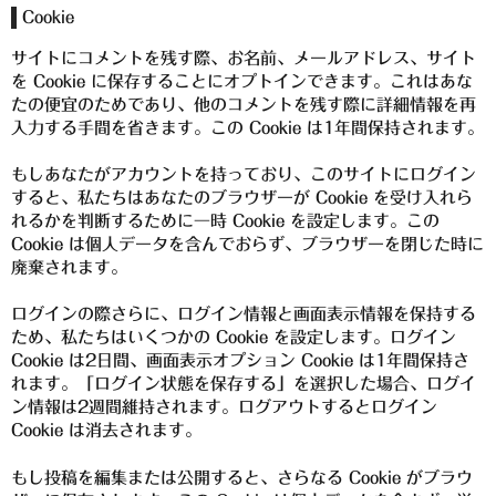
Cookie
櫻井酒造
サイトにコメントを残す際、お名前、メールアドレス、サイト
軸屋酒造
を Cookie に保存することにオプトインできます。これはあな
たの便宜のためであり、他のコメントを残す際に詳細情報を再
吉永酒造場
入力する手間を省きます。この Cookie は1年間保持されます。
田村合名
もしあなたがアカウントを持っており、このサイトにログイン
すると、私たちはあなたのブラウザーが Cookie を受け入れら
薩摩酒造
れるかを判断するために一時 Cookie を設定します。この
Cookie は個人データを含んでおらず、ブラウザーを閉じた時に
知覧醸造
廃棄されます。
白石酒造
ログインの際さらに、ログイン情報と画面表示情報を保持する
ため、私たちはいくつかの Cookie を設定します。ログイン
白玉醸造
Cookie は2日間、画面表示オプション Cookie は1年間保持さ
れます。「ログイン状態を保存する」を選択した場合、ログイ
甲斐商店
ン情報は2週間維持されます。ログアウトするとログイン
Cookie は消去されます。
本坊酒造
もし投稿を編集または公開すると、さらなる Cookie がブラウ
小正醸造