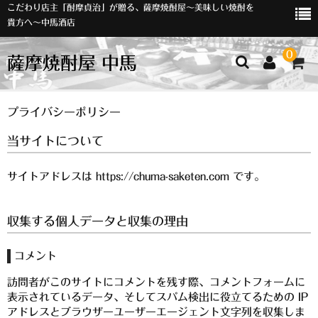
こだわり店主「酎摩貞治」が贈る、薩摩焼酎屋～美味しい焼酎を
貴方へ～中馬酒店
0
薩摩焼酎屋 中馬
ホーム
プライバシーポリシー
当サイトについて
お知らせ
入荷情報
サイトアドレスは https://chuma-saketen.com です。
イベント
収集する個人データと収集の理由
オリジナルラベル
コメント
店主おすすめ
訪問者がこのサイトにコメントを残す際、コメントフォームに
数量限定
表示されているデータ、そしてスパム検出に役立てるための IP
アドレスとブラウザーユーザーエージェント文字列を収集しま