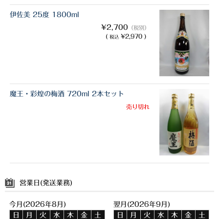
伊佐美 25度 1800ml
¥2,700
（税別）
(
¥2,970 )
税込
魔王・彩煌の梅酒 720ml 2本セット
売り切れ
営業日(発送業務)
今月(2026年8月)
翌月(2026年9月)
日
月
火
水
木
金
土
日
月
火
水
木
金
土