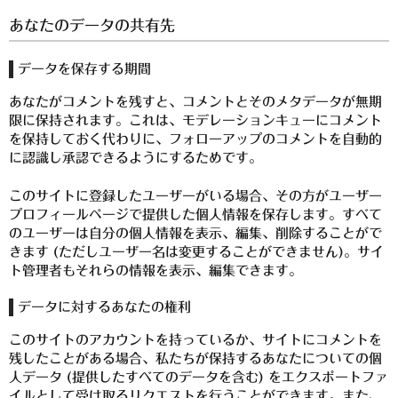
白金酒造
あなたのデータの共有先
田崎酒造
データを保存する期間
三和酒類
あなたがコメントを残すと、コメントとそのメタデータが無期
京屋酒造
限に保持されます。これは、モデレーションキューにコメント
を保持しておく代わりに、フォローアップのコメントを自動的
雲海酒造
に認識し承認できるようにするためです。
配送について
このサイトに登録したユーザーがいる場合、その方がユーザー
プロフィールページで提供した個人情報を保存します。すべて
特定商取引法の表記
のユーザーは自分の個人情報を表示、編集、削除することがで
きます (ただしユーザー名は変更することができません)。サイ
お問合わせ
ト管理者もそれらの情報を表示、編集できます。
データに対するあなたの権利
このサイトのアカウントを持っているか、サイトにコメントを
残したことがある場合、私たちが保持するあなたについての個
人データ (提供したすべてのデータを含む) をエクスポートファ
イルとして受け取るリクエストを行うことができます。また、