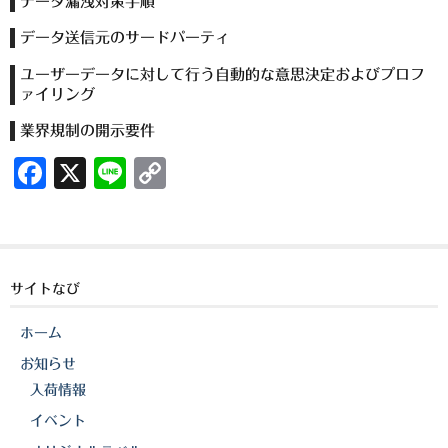
データ漏洩対策手順
データ送信元のサードパーティ
ユーザーデータに対して行う自動的な意思決定およびプロフ
ァイリング
業界規制の開示要件
F
X
Li
C
a
n
o
c
e
p
e
y
サイトなび
b
Li
o
n
ホーム
o
k
お知らせ
k
入荷情報
イベント