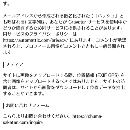
希少焼酎
す。
季節限定品
メールアドレスから作成される匿名化された (「ハッシュ」と
も呼ばれる) 文字列は、あなたが Gravatar サービスを使用中か
セット商品
どうか確認するため同サービスに提供されることがあります。
同サービスのプライバシーポリシーは
リキュール
https://automattic.com/privacy/ にあります。コメントが承認
されると、プロフィール画像がコメントとともに一般公開され
ウヰスキー
ます。
お米
メディア
中馬酒店オリジナル
サイトに画像をアップロードする際、位置情報 (EXIF GPS) を
含む画像をアップロードするべきではありません。サイトの訪
全取扱商品
問者は、サイトから画像をダウンロードして位置データを抽出
することができます。
森伊蔵酒造
お問い合わせフォーム
村尾酒造
こちらよりお問い合わせください。https://chuma-
saketen.com/inquiry
万膳酒造