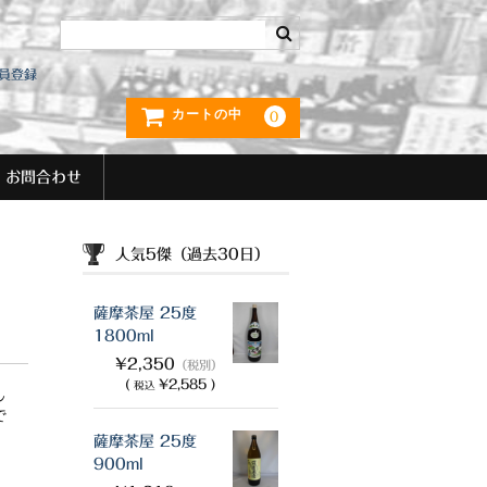
員登録
カートの中
0
お問合わせ
人気5傑（過去30日）
薩摩茶屋 25度
1800ml
¥2,350
（税別）
(
¥2,585 )
税込
し
で
薩摩茶屋 25度
900ml