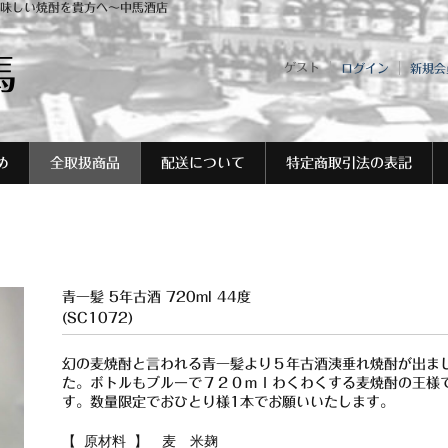
味しい焼酎を貴方へ～中馬酒店
馬
ゲスト
ログイン
新規会
め
全取扱商品
配送について
特定商取引法の表記
青一髪 5年古酒 720ml 44度
(SC1072)
幻の麦焼酎と言われる青一髪より５年古酒洟垂れ焼酎が出ま
た。ボトルもブルーで７２０ｍｌわくわくする麦焼酎の王様
す。数量限定でおひとり様1本でお願いいたします。
【 原材料 】 麦 米麹