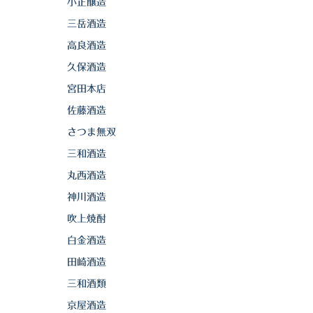
小正醸造
三岳酒造
高良酒造
久保酒造
宮田本店
佐藤酒造
さつま無双
三和酒造
丸西酒造
神川酒造
吹上焼酎
白金酒造
田崎酒造
三和酒類
京屋酒造