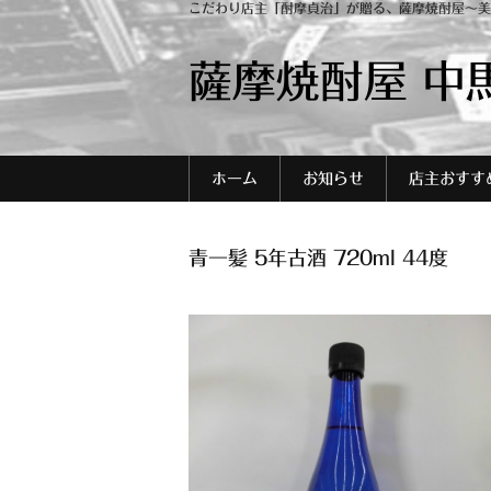
こだわり店主「酎摩貞治」が贈る、薩摩焼酎屋～美
薩摩焼酎屋 中
ホーム
お知らせ
店主おすす
青一髪 5年古酒 720ml 44度