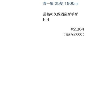
青一髪 25度 1800ml
長崎の久保酒造が手が
[…]
¥2,364
(
¥2,600 )
税込