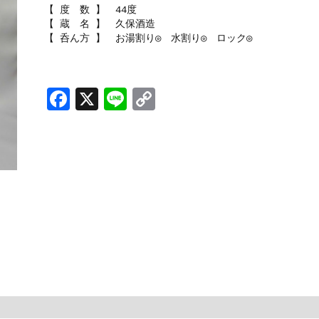
【 度 数 】 44度
【 蔵 名 】 久保酒造
【 呑ん方 】 お湯割り◎ 水割り◎ ロック◎
F
X
Li
C
a
n
o
c
e
p
e
y
b
Li
o
n
o
k
k