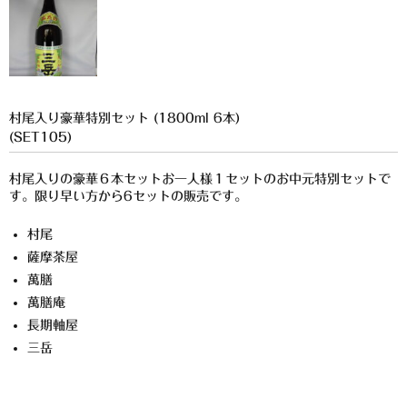
櫻井酒造
軸屋酒造
吉永酒造場
村尾入り豪華特別セット (1800ml 6本)
田村合名
(SET105)
薩摩酒造
村尾入りの豪華６本セットお一人様１セットのお中元特別セットで
す。限り早い方から6セットの販売です。
知覧醸造
村尾
白石酒造
薩摩茶屋
萬膳
白玉醸造
萬膳庵
甲斐商店
長期軸屋
三岳
本坊酒造
小正醸造