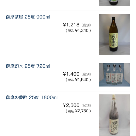
白金酒造
田崎酒造
薩摩茶屋 25度 900ml
¥1,218
（税別）
三和酒類
(
¥1,340 )
税込
京屋酒造
雲海酒造
配送について
薩摩幻水 25度 720ml
¥1,400
（税別）
特定商取引法の表記
(
¥1,540 )
税込
お問合わせ
薩摩の夢酔 25度 1800ml
¥2,500
（税別）
(
¥2,750 )
税込