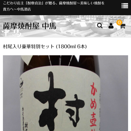
こだわり店主「酎摩貞治」が贈る、薩摩焼酎屋～美味しい焼酎を
貴方へ～中馬酒店
0
薩摩焼酎屋 中馬
ホーム
村尾入り豪華特別セット (1800ml 6本)
お知らせ
入荷情報
イベント
オリジナルラベル
店主おすすめ
数量限定