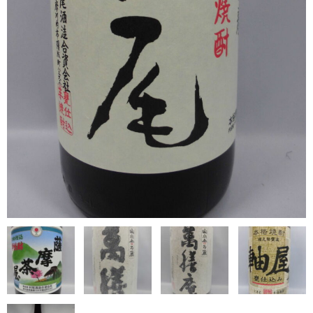
希少焼酎
季節限定品
セット商品
リキュール
ウヰスキー
お米
中馬酒店オリジナル
全取扱商品
森伊蔵酒造
村尾酒造
万膳酒造