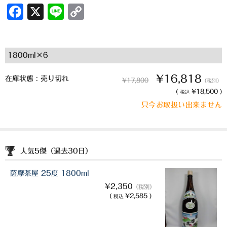
F
X
Li
C
三岳酒造
a
n
o
高良酒造
c
e
p
1800ml×6
e
y
久保酒造
b
Li
¥16,818
在庫状態 : 売り切れ
宮田本店
¥17,800
（税別）
o
n
(
¥18,500 )
税込
佐藤酒造
o
k
只今お取扱い出来ません
k
さつま無双
三和酒造
人気5傑（過去30日）
丸西酒造
薩摩茶屋 25度 1800ml
神川酒造
¥2,350
（税別）
(
¥2,585 )
税込
吹上焼酎