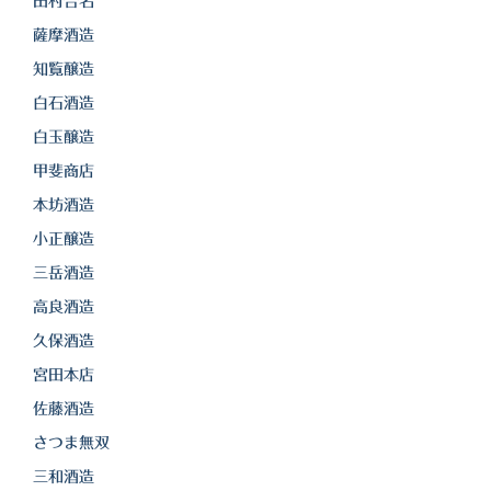
田村合名
薩摩酒造
知覧醸造
白石酒造
白玉醸造
甲斐商店
本坊酒造
小正醸造
三岳酒造
高良酒造
久保酒造
宮田本店
佐藤酒造
さつま無双
三和酒造