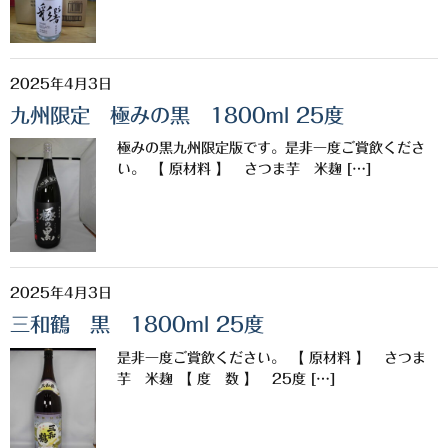
三岳酒造
高良酒造
2025年4月3日
九州限定 極みの黒 1800ml 25度
久保酒造
極みの黒九州限定版です。是非一度ご賞飲くださ
宮田本店
い。 【 原材料 】 さつま芋 米麹 […]
佐藤酒造
さつま無双
三和酒造
2025年4月3日
三和鶴 黒 1800ml 25度
丸西酒造
是非一度ご賞飲ください。 【 原材料 】 さつま
神川酒造
芋 米麹 【 度 数 】 25度 […]
吹上焼酎