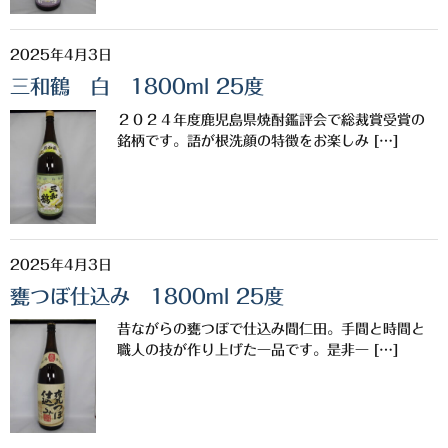
白金酒造
田崎酒造
2025年4月3日
三和鶴 白 1800ml 25度
三和酒類
２０２４年度鹿児島県焼酎鑑評会で総裁賞受賞の
京屋酒造
銘柄です。語が根洗顔の特徴をお楽しみ […]
雲海酒造
配送について
特定商取引法の表記
2025年4月3日
甕つぼ仕込み 1800ml 25度
お問合わせ
昔ながらの甕つぼで仕込み間仁田。手間と時間と
職人の技が作り上げた一品です。是非一 […]