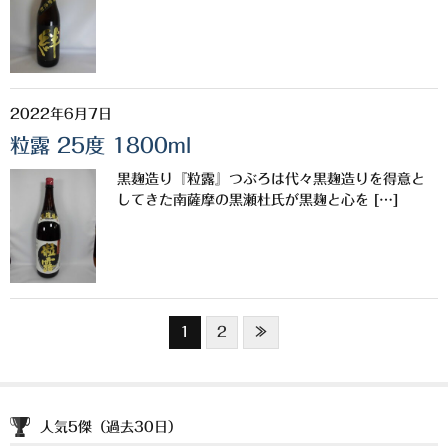
2022年6月7日
粒露 25度 1800ml
黒麹造り『粒露』つぶろは代々黒麹造りを得意と
してきた南薩摩の黒瀬杜氏が黒麹と心を […]
1
2
≫
人気5傑（過去30日）