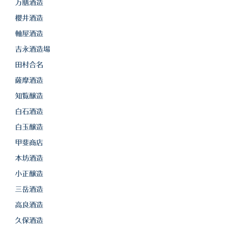
万膳酒造
櫻井酒造
軸屋酒造
吉永酒造場
田村合名
薩摩酒造
知覧醸造
白石酒造
白玉醸造
甲斐商店
本坊酒造
小正醸造
三岳酒造
高良酒造
久保酒造