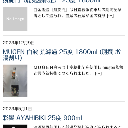
凱旋門（鹿児島限定） 25度 1800ml
白金酒造『凱旋門』は日露戦争従軍兵の期間記念
碑として造られ、当蔵の石蔵が国の有形 […]
2023年12月9日
MUGEN 白波 荒濾過 25度 1800ml (別撰 お
湯割り)
ＭＵＧＥＮ白波は土室糖化芋を使用し,mugen蒸留
と言う新技術でつくられました。 […]
2023年5月1日
彩響 AYAHIBIKI 25度 900ml
清酒酵母使用して低温発酵仕込みで造られまるで