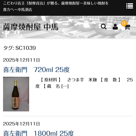
こだわり店主「酎摩貞治」が贈る、薩摩焼酎屋～美味しい焼酎を
貴方へ～中馬酒店
0
薩摩焼酎屋 中馬
ホーム
タグ:
SC1039
2025年12月11日
お知らせ
喜左衛門 720ml 25度
入荷情報
【 原材料 】 さつま芋 米麹 【 度 数 】 25
イベント
度 【 蔵 名 […]
オリジナルラベル
店主おすすめ
2025年12月11日
数量限定
喜左衛門 1800ml 25度