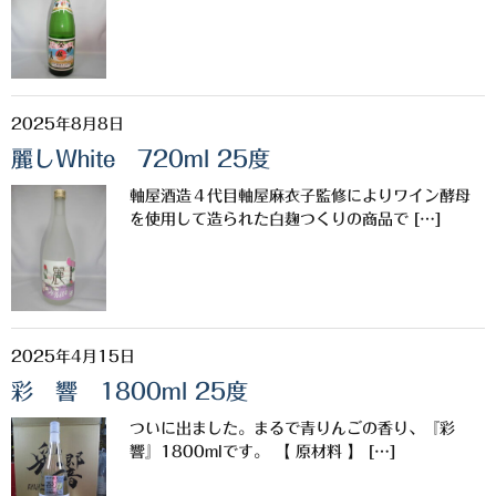
櫻井酒造
軸屋酒造
吉永酒造場
2025年8月8日
麗しWhite 720ml 25度
田村合名
軸屋酒造４代目軸屋麻衣子監修によりワイン酵母
薩摩酒造
を使用して造られた白麹つくりの商品で […]
知覧醸造
白石酒造
白玉醸造
2025年4月15日
彩 響 1800ml 25度
甲斐商店
ついに出ました。まるで青りんごの香り、『彩
本坊酒造
響』1800mlです。 【 原材料 】 […]
小正醸造