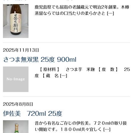
希少焼酎
鹿児島県でも屈指の老舗蔵元で明治2年創業。木樽
季節限定品
蒸留ならではの口当たりの柔らかさと […]
セット商品
リキュール
2025年11月13日
ウヰスキー
さつま無双黒 25度 900ml
お米
【 原材料 】 さつま芋 米麹 【 度 数 】 25
中馬酒店オリジナル
度 【 蔵 名 […]
全取扱商品
森伊蔵酒造
2025年8月8日
伊佐美 720ml 25度
村尾酒造
昔から有名なご存じの伊佐美。７２０mlの取り扱
万膳酒造
い開始です。１８００ml共々宜しく […]