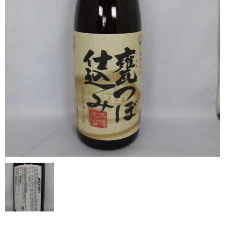
希少焼酎
季節限定品
セット商品
リキュール
ウヰスキー
お米
中馬酒店オリジナル
全取扱商品
森伊蔵酒造
村尾酒造
万膳酒造