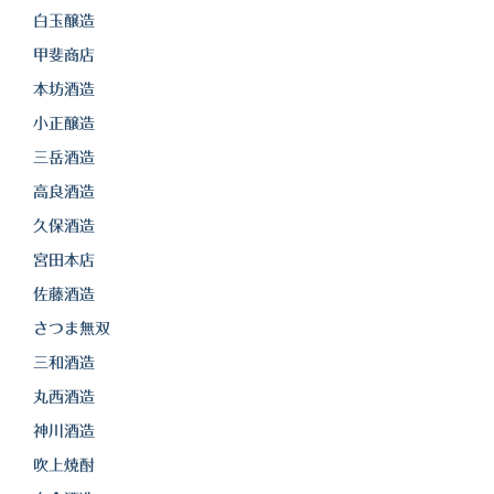
白玉醸造
甲斐商店
本坊酒造
小正醸造
三岳酒造
高良酒造
久保酒造
宮田本店
佐藤酒造
さつま無双
三和酒造
丸西酒造
神川酒造
吹上焼酎