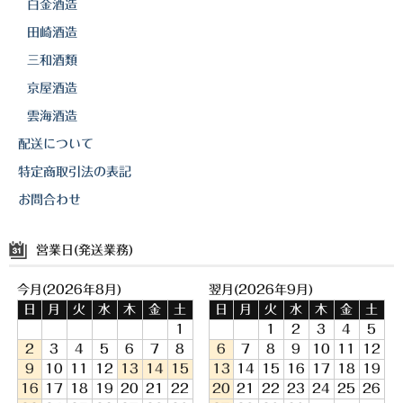
白金酒造
田崎酒造
三和酒類
京屋酒造
雲海酒造
配送について
特定商取引法の表記
お問合わせ
営業日(発送業務)
今月(2026年8月)
翌月(2026年9月)
日
月
火
水
木
金
土
日
月
火
水
木
金
土
1
1
2
3
4
5
2
3
4
5
6
7
8
6
7
8
9
10
11
12
9
10
11
12
13
14
15
13
14
15
16
17
18
19
16
17
18
19
20
21
22
20
21
22
23
24
25
26