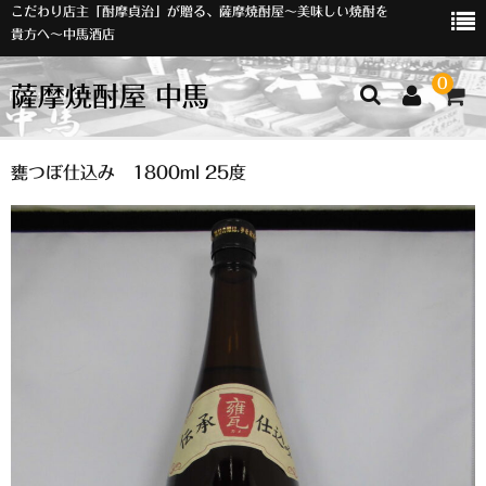
こだわり店主「酎摩貞治」が贈る、薩摩焼酎屋～美味しい焼酎を
貴方へ～中馬酒店
0
薩摩焼酎屋 中馬
ホーム
甕つぼ仕込み 1800ml 25度
お知らせ
入荷情報
イベント
オリジナルラベル
店主おすすめ
数量限定