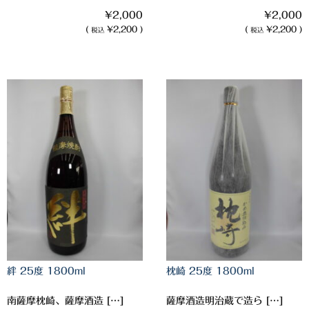
白金酒造
¥2,000
¥2,000
(
¥2,200 )
(
¥2,200 )
田崎酒造
税込
税込
三和酒類
京屋酒造
雲海酒造
配送について
特定商取引法の表記
お問合わせ
絆 25度 1800ml
枕崎 25度 1800ml
南薩摩枕崎、薩摩酒造 […]
薩摩酒造明治蔵で造ら […]