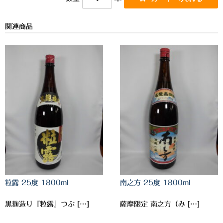
k
三岳酒造
関連商品
高良酒造
久保酒造
宮田本店
佐藤酒造
さつま無双
三和酒造
丸西酒造
神川酒造
粒露 25度 1800ml
南之方 25度 1800ml
吹上焼酎
黒麹造り『粒露』つぶ […]
薩摩限定 南之方（み […]