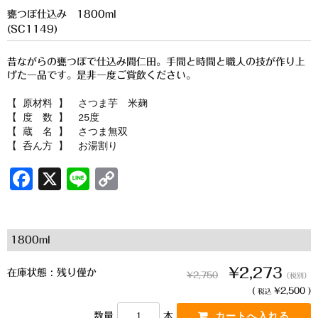
櫻井酒造
甕つぼ仕込み 1800ml
(SC1149)
軸屋酒造
昔ながらの甕つぼで仕込み間仁田。手間と時間と職人の技が作り上
吉永酒造場
げた一品です。是非一度ご賞飲ください。
田村合名
【 原材料 】 さつま芋 米麹
【 度 数 】 25度
薩摩酒造
【 蔵 名 】 さつま無双
【 呑ん方 】 お湯割り
知覧醸造
F
X
Li
C
白石酒造
a
n
o
c
e
p
白玉醸造
1800ml
e
y
甲斐商店
b
Li
¥2,273
在庫状態 : 残り僅か
¥2,750
（税別）
本坊酒造
o
n
(
¥2,500 )
税込
o
k
小正醸造
数量
本