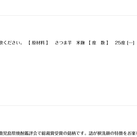
ください。 【 原材料 】 さつま芋 米麹 【 度 数 】 25度 […]
鹿児島県焼酎鑑評会で総裁賞受賞の銘柄です。語が根洗顔の特徴をお楽