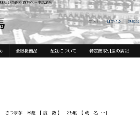
味しい焼酎を貴方へ～中馬酒店
馬
ゲスト
ログイン
新規会
め
全取扱商品
配送について
特定商取引法の表記
 さつま芋 米麹 【 度 数 】 25度 【 蔵 名 […]