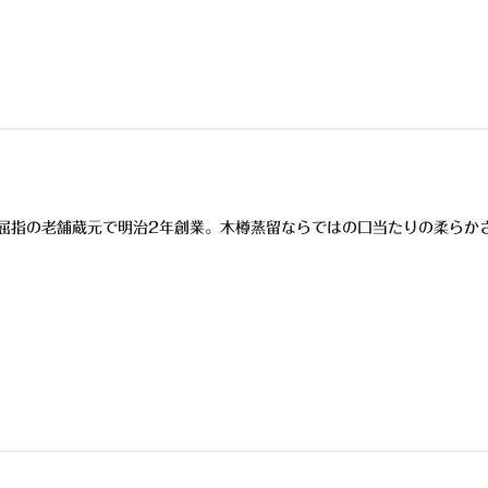
屈指の老舗蔵元で明治2年創業。木樽蒸留ならではの口当たりの柔らか