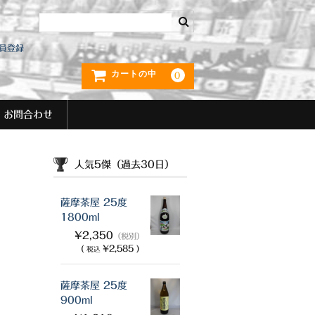
員登録
カートの中
0
お問合わせ
人気5傑（過去30日）
薩摩茶屋 25度
1800ml
¥2,350
（税別）
(
¥2,585 )
税込
薩摩茶屋 25度
900ml