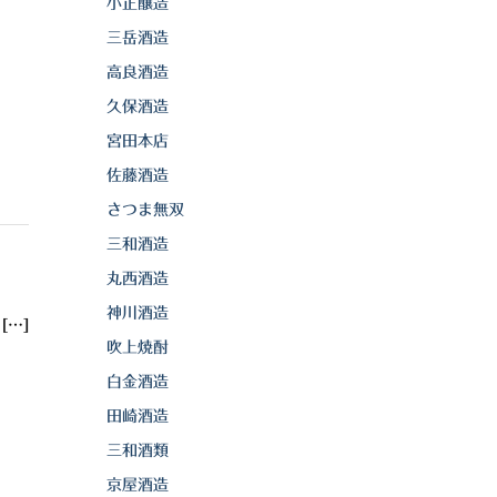
小正醸造
三岳酒造
高良酒造
久保酒造
宮田本店
佐藤酒造
さつま無双
三和酒造
丸西酒造
神川酒造
…]
吹上焼酎
白金酒造
田崎酒造
三和酒類
京屋酒造