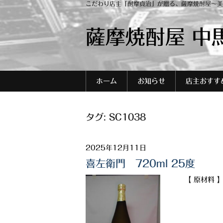
こだわり店主「酎摩貞治」が贈る、薩摩焼酎屋～美
薩摩焼酎屋 中
ホーム
お知らせ
店主おすす
タグ:
SC1038
2025年12月11日
喜左衛門 720ml 25度
【 原材料 】