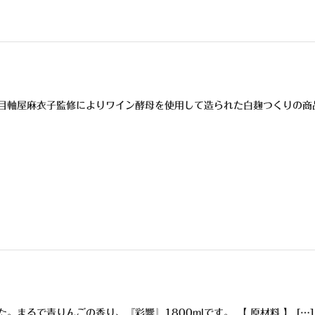
目軸屋麻衣子監修によりワイン酵母を使用して造られた白麹つくりの商
。まるで青りんごの香り、『彩響』1800mlです。 【 原材料 】 […]