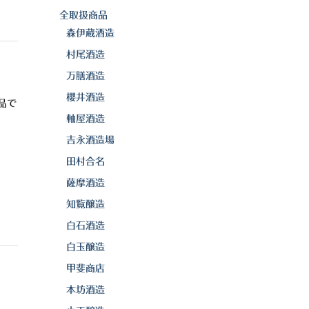
全取扱商品
森伊蔵酒造
村尾酒造
万膳酒造
櫻井酒造
品で
軸屋酒造
吉永酒造場
田村合名
薩摩酒造
知覧醸造
白石酒造
白玉醸造
甲斐商店
本坊酒造