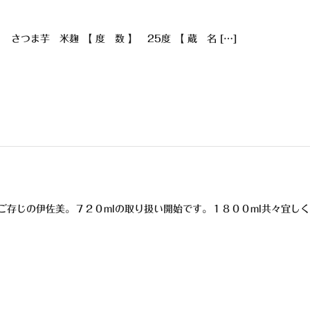
 さつま芋 米麹 【 度 数 】 25度 【 蔵 名 […]
ご存じの伊佐美。７２０mlの取り扱い開始です。１８００ml共々宜しく