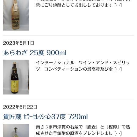
櫻井酒造
承にごり焼酎としてお出ししております […]
軸屋酒造
吉永酒造場
2023年5月1日
田村合名
あらわざ 25度 900ml
薩摩酒造
インターナショナル ワイン・アンド・スピリッ
知覧醸造
ツ コンペティ－ションの最高賞及び金 […]
白石酒造
白玉醸造
2022年6月22日
甲斐商店
貴匠蔵 ｾﾗｰｾﾚｸｼｮﾝ37度 720ml
本坊酒造
南さつま市津貫の石蔵で『甕壺』と『樫樽』で熟
小正醸造
成させた芋焼酎の原酒をブレンドしまし […]