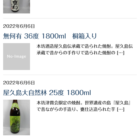
白金酒造
田崎酒造
2022年6月6日
三和酒類
無何有 36度 1800ml 桐箱入り
京屋酒造
本坊酒造屋久島伝承蔵で造られた焼酎。屋久島伝
承蔵で昔からの手作りで造られた焼酎の […]
雲海酒造
配送について
特定商取引法の表記
2022年6月6日
屋久島大自然林 25度 1800ml
お問合わせ
本坊津貫会限定の焼酎。世界遺産の島『屋久島』
で昔ながらの手造り、甕仕込造られた芋 […]