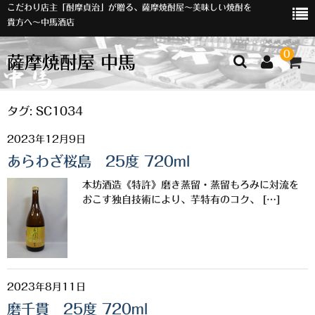
こだわり店主「酎摩貞治」が贈る、薩摩焼酎屋～美味しい焼酎を
貴方へ～中馬酒店
0
薩摩焼酎屋 中馬
ホーム
タグ:
SC1034
2023年12月9日
お知らせ
あらわざ桜島 25度 720ml
入荷情報
本坊酒造《特許》磨き蒸留・蒸留もろみに対流を
イベント
おこす独自技術により、芋特有のコク、 […]
オリジナルラベル
店主おすすめ
2023年8月11日
数量限定
磨千貫 25度 720ml