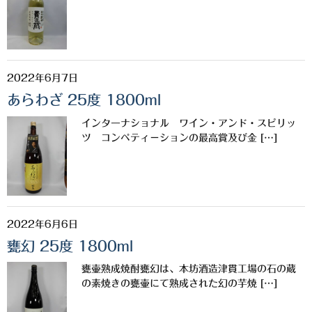
三岳酒造
高良酒造
2022年6月7日
久保酒造
あらわざ 25度 1800ml
宮田本店
インターナショナル ワイン・アンド・スピリッ
ツ コンペティ－ションの最高賞及び金 […]
佐藤酒造
さつま無双
三和酒造
2022年6月6日
丸西酒造
甕幻 25度 1800ml
神川酒造
甕壷熟成焼酎甕幻は、本坊酒造津貫工場の石の蔵
の素焼きの甕壷にて熟成された幻の芋焼 […]
吹上焼酎