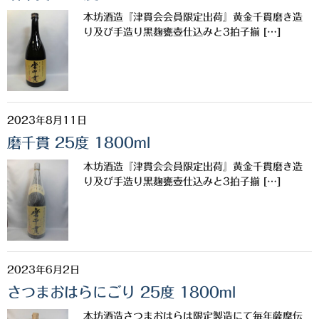
希少焼酎
本坊酒造『津貫会会員限定出荷』黄金千貫磨き造
季節限定品
り及び手造り黒麹甕壺仕込みと3拍子揃 […]
セット商品
リキュール
2023年8月11日
ウヰスキー
磨千貫 25度 1800ml
お米
本坊酒造『津貫会会員限定出荷』黄金千貫磨き造
中馬酒店オリジナル
り及び手造り黒麹甕壺仕込みと3拍子揃 […]
全取扱商品
森伊蔵酒造
2023年6月2日
村尾酒造
さつまおはらにごり 25度 1800ml
万膳酒造
本坊酒造さつまおはらは限定製造にて毎年薩摩伝