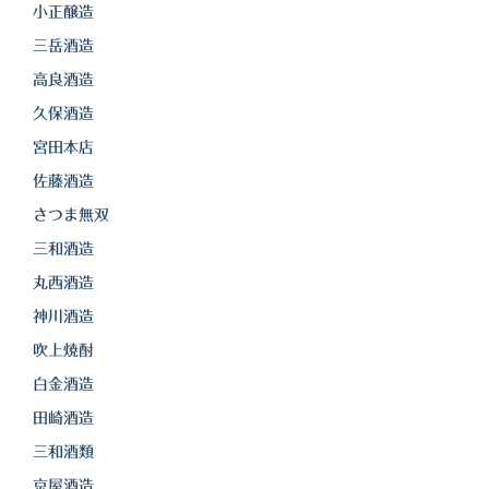
小正醸造
三岳酒造
高良酒造
久保酒造
宮田本店
佐藤酒造
さつま無双
三和酒造
丸西酒造
神川酒造
吹上焼酎
白金酒造
田崎酒造
三和酒類
京屋酒造