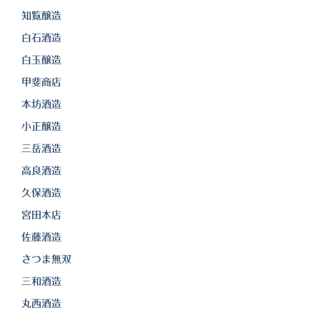
知覧醸造
白石酒造
白玉醸造
甲斐商店
本坊酒造
小正醸造
三岳酒造
高良酒造
久保酒造
宮田本店
佐藤酒造
さつま無双
三和酒造
丸西酒造