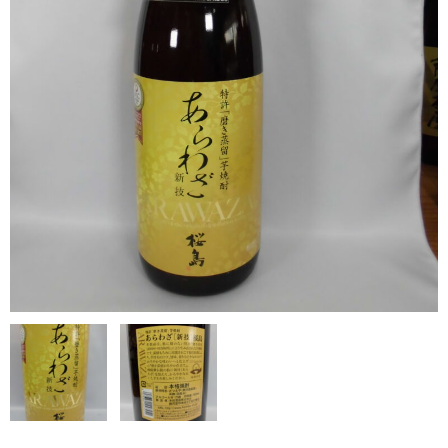
希少焼酎
季節限定品
セット商品
リキュール
ウヰスキー
お米
中馬酒店オリジナル
全取扱商品
森伊蔵酒造
村尾酒造
万膳酒造