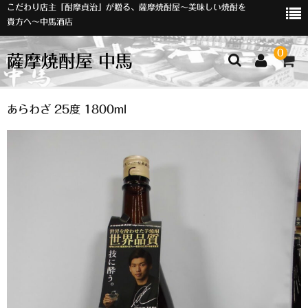
こだわり店主「酎摩貞治」が贈る、薩摩焼酎屋～美味しい焼酎を
貴方へ～中馬酒店
0
薩摩焼酎屋 中馬
ホーム
あらわざ 25度 1800ml
お知らせ
入荷情報
イベント
オリジナルラベル
店主おすすめ
数量限定