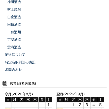
神川酒造
吹上焼酎
白金酒造
田崎酒造
三和酒類
京屋酒造
雲海酒造
配送について
特定商取引法の表記
お問合わせ
営業日(発送業務)
今月(2026年8月)
翌月(2026年9月)
日
月
火
水
木
金
土
日
月
火
水
木
金
土
1
1
2
3
4
5