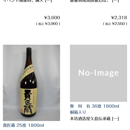
イベント開催時、購入 […]
甕壷熟成焼酎甕幻は、 […]
白金酒造
田崎酒造
¥3,600
¥2,318
(
¥3,960 )
(
¥2,550 )
税込
税込
三和酒類
京屋酒造
雲海酒造
配送について
特定商取引法の表記
お問合わせ
無 何 有 36度 1800ml
桐箱入り
本坊酒造屋久島伝承蔵 […]
貴匠蔵 25度 1800ml