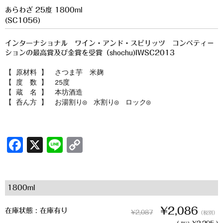
櫻井酒造
あらわざ 25度 1800ml
(SC1056)
軸屋酒造
インターナショナル ワイン・アンド・スピリッツ コンペティ－
吉永酒造場
ションの最高賞及び金賞を受賞（shochu)IWSC2013
田村合名
【 原材料 】 さつま芋 米麹
【 度 数 】 25度
薩摩酒造
【 蔵 名 】 本坊酒造
【 呑ん方 】 お湯割り◎ 水割り◎ ロック◎
知覧醸造
白石酒造
F
X
Li
C
白玉醸造
a
n
o
c
e
p
甲斐商店
1800ml
e
y
本坊酒造
b
Li
¥2,086
在庫状態 : 在庫有り
¥2,087
（税別）
小正醸造
(
¥2,295 )