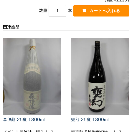
o
n
税込
o
k
三岳酒造
数量
本
k
高良酒造
関連商品
久保酒造
宮田本店
佐藤酒造
さつま無双
三和酒造
丸西酒造
神川酒造
森伊蔵 25度 1800ml
甕幻 25度 1800ml
吹上焼酎