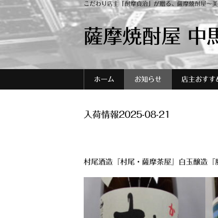
こだわり店主「酎摩貞治」が贈る、薩摩焼酎屋～美
薩摩焼酎屋 中
ホーム
お知らせ
店主おすす
入荷情報2025-08-21
村尾酒造『村尾・薩摩茶屋』白玉醸造『