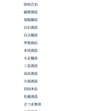
田村合名
薩摩酒造
知覧醸造
白石酒造
白玉醸造
甲斐商店
本坊酒造
小正醸造
三岳酒造
高良酒造
久保酒造
宮田本店
佐藤酒造
さつま無双