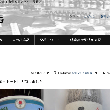
味しい焼酎を貴方へ～中馬酒店
馬
ゲスト
ログイン
新規会
め
全取扱商品
配送について
特定商取引法の表記
2025-08-21
Filed under:
お知らせ
,
入荷情報
sa
魔王セット』入荷しました。