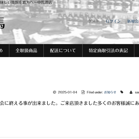
味しい焼酎を貴方へ～中馬酒店
馬
ゲスト
ログイン
新規会
め
全取扱商品
配送について
特定商取引法の表記
2025-01-04
Filed under:
お知らせ
sa
盛会に終える事が出来ました。ご来店頂きました多くのお客様誠に