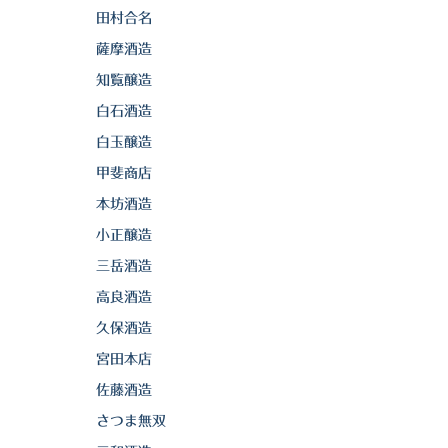
田村合名
薩摩酒造
知覧醸造
白石酒造
白玉醸造
甲斐商店
本坊酒造
小正醸造
三岳酒造
高良酒造
久保酒造
宮田本店
佐藤酒造
さつま無双