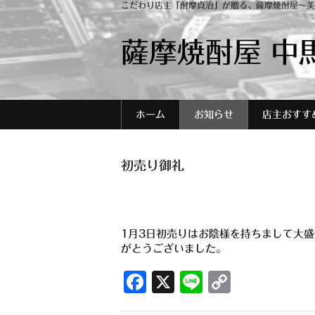
こだわり店主「酎摩貞治」が贈る、薩摩焼酎屋～美
薩摩焼酎屋 中
ホーム
お知らせ
店主おすす
初売り御礼
1月3日初売りはお陰様を持ちまして大
がとうございました。
F
X
Li
C
a
n
o