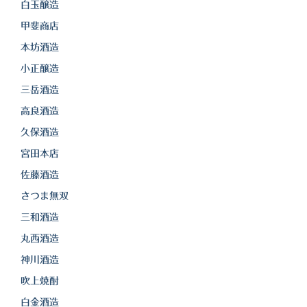
白金酒造
白玉醸造
甲斐商店
田崎酒造
本坊酒造
三和酒類
小正醸造
京屋酒造
三岳酒造
高良酒造
雲海酒造
久保酒造
配送について
宮田本店
特定商取引法の表記
佐藤酒造
さつま無双
お問合わせ
三和酒造
丸西酒造
神川酒造
吹上焼酎
白金酒造