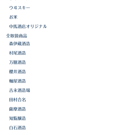
ウヰスキー
三岳酒造
お米
高良酒造
中馬酒店オリジナル
久保酒造
全取扱商品
森伊蔵酒造
宮田本店
村尾酒造
佐藤酒造
万膳酒造
櫻井酒造
さつま無双
軸屋酒造
三和酒造
吉永酒造場
丸西酒造
田村合名
薩摩酒造
神川酒造
知覧醸造
吹上焼酎
白石酒造