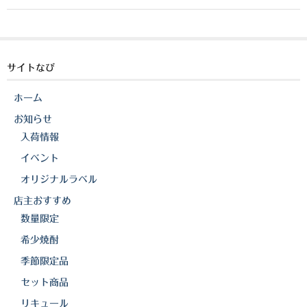
a
n
o
櫻井酒造
c
e
p
軸屋酒造
e
y
b
Li
サイトなび
吉永酒造場
o
n
田村合名
ホーム
o
k
お知らせ
薩摩酒造
k
入荷情報
知覧醸造
イベント
オリジナルラベル
白石酒造
店主おすすめ
白玉醸造
数量限定
希少焼酎
甲斐商店
季節限定品
本坊酒造
セット商品
小正醸造
リキュール