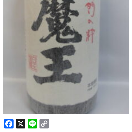
希少焼酎
季節限定品
セット商品
リキュール
ウヰスキー
お米
中馬酒店オリジナル
全取扱商品
森伊蔵酒造
村尾酒造
F
X
Li
C
万膳酒造