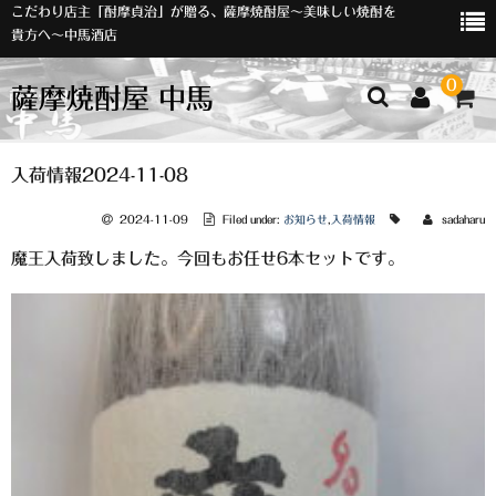
こだわり店主「酎摩貞治」が贈る、薩摩焼酎屋～美味しい焼酎を
貴方へ～中馬酒店
0
薩摩焼酎屋 中馬
ホーム
入荷情報2024-11-08
お知らせ
2024-11-09
Filed under:
お知らせ
,
入荷情報
sadaharu
魔王入荷致しました。今回もお任せ6本セットです。
入荷情報
イベント
オリジナルラベル
店主おすすめ
数量限定