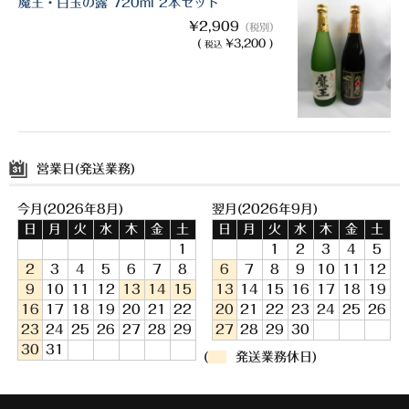
魔王・白玉の露 720ml 2本セット
¥2,909
（税別）
(
¥3,200 )
税込
営業日(発送業務)
今月(2026年8月)
翌月(2026年9月)
日
月
火
水
木
金
土
日
月
火
水
木
金
土
1
1
2
3
4
5
2
3
4
5
6
7
8
6
7
8
9
10
11
12
9
10
11
12
13
14
15
13
14
15
16
17
18
19
16
17
18
19
20
21
22
20
21
22
23
24
25
26
23
24
25
26
27
28
29
27
28
29
30
30
31
(
発送業務休日)