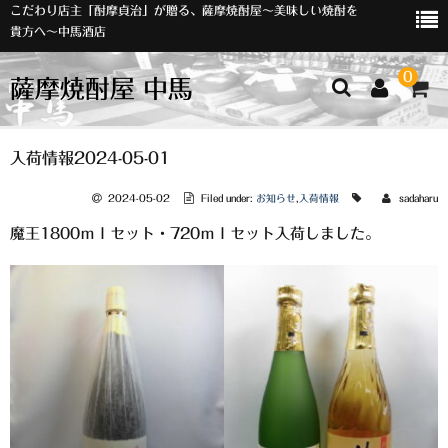
こだわり店主「酎摩貞治」が贈る、薩摩焼酎屋～美味しい焼酎を
貴方へ～中馬酒店
0
薩摩焼酎屋 中馬
ホーム
入荷情報2024-05-01
お知らせ
2024-05-02
Filed under:
お知らせ
,
入荷情報
sadaharu
魔王1800ｍｌセット・720ｍｌセット入荷しました。
入荷情報
イベント
オリジナルラベル
店主おすすめ
数量限定