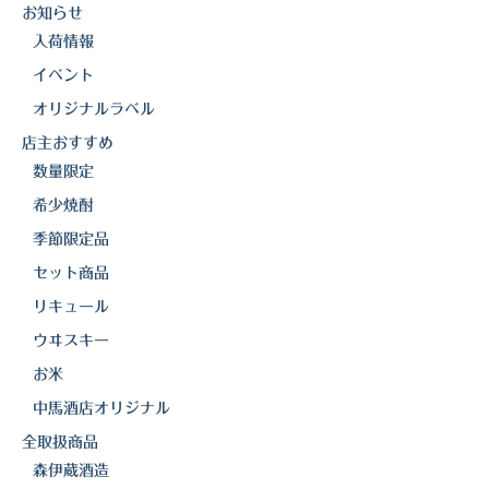
o
k
お知らせ
k
三岳酒造
入荷情報
イベント
高良酒造
オリジナルラベル
久保酒造
店主おすすめ
宮田本店
数量限定
希少焼酎
佐藤酒造
季節限定品
さつま無双
セット商品
リキュール
三和酒造
ウヰスキー
丸西酒造
お米
神川酒造
中馬酒店オリジナル
全取扱商品
吹上焼酎
森伊蔵酒造