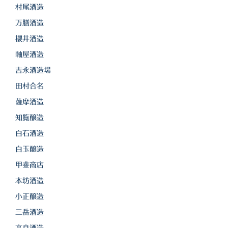
白金酒造
村尾酒造
田崎酒造
万膳酒造
櫻井酒造
三和酒類
軸屋酒造
京屋酒造
吉永酒造場
田村合名
雲海酒造
薩摩酒造
配送について
知覧醸造
特定商取引法の表記
白石酒造
白玉醸造
お問合わせ
甲斐商店
本坊酒造
小正醸造
三岳酒造
高良酒造