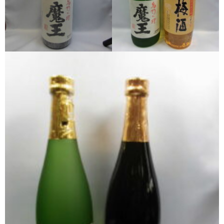
希少焼酎
季節限定品
セット商品
リキュール
ウヰスキー
お米
中馬酒店オリジナル
全取扱商品
森伊蔵酒造
村尾酒造
万膳酒造