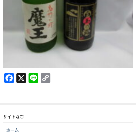
櫻井酒造
軸屋酒造
吉永酒造場
田村合名
薩摩酒造
知覧醸造
F
X
Li
C
白石酒造
a
n
o
白玉醸造
c
e
p
e
y
甲斐商店
b
Li
サイトなび
本坊酒造
o
n
ホーム
小正醸造