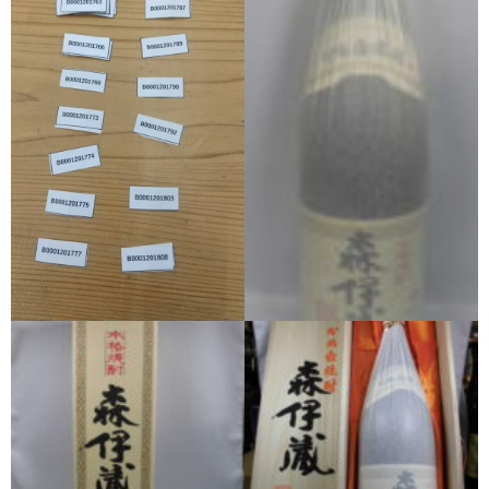
三岳酒造
高良酒造
久保酒造
宮田本店
佐藤酒造
さつま無双
三和酒造
丸西酒造
神川酒造
吹上焼酎