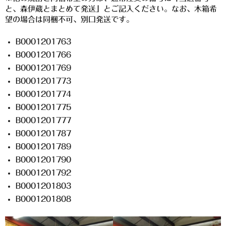
希少焼酎
と、森伊蔵とまとめて発送」とご記入ください。なお、木箱希
望の場合は同梱不可、別口発送です。
季節限定品
B0001201763
セット商品
B0001201766
リキュール
B0001201769
B0001201773
ウヰスキー
B0001201774
お米
B0001201775
B0001201777
中馬酒店オリジナル
B0001201787
B0001201789
全取扱商品
B0001201790
森伊蔵酒造
B0001201792
B0001201803
村尾酒造
B0001201808
万膳酒造