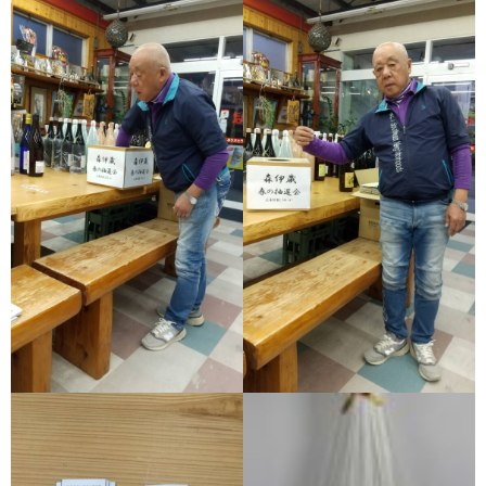
櫻井酒造
軸屋酒造
吉永酒造場
田村合名
薩摩酒造
知覧醸造
白石酒造
白玉醸造
甲斐商店
本坊酒造
小正醸造