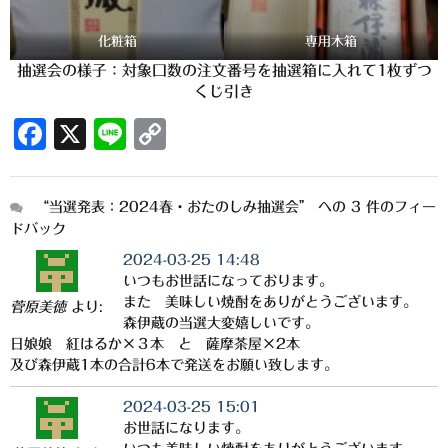
白金酒造
化粧箱
専用木箱
田崎酒造
抽選会の様子：対象口数の注文番号を抽選箱に入れて1枚ずつ
三和酒類
くじ引き
F
X
Li
C
京屋酒造
a
n
o
雲海酒造
c
e
p
“当選発表：2024春・おたのしみ抽選会” への 3 件のフィー
配送について
e
y
ドバック
b
Li
特定商取引法の表記
2024-03-25 14:48
いつもお世話になっております。
o
n
お問合わせ
また 美味しい焼酎をありがとうございます。
菅原美徳
より:
o
k
森伊蔵の当選大変嬉しいです。
日娘娘 紅はるか×３本 と 薩摩茶屋×2本
k
及び森伊蔵1本の合計6本で発送をお願い致します。
2024-03-25 15:01
お世話になります。