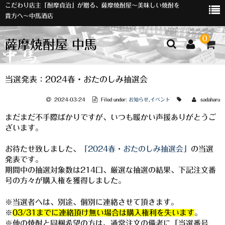
こだわり店主「酎摩貞治」が贈る、薩摩焼酎屋～美味しい焼酎を
貴方へ～中馬酒店
0
薩摩焼酎屋 中馬
ホーム
当選発表：2024春・おたのしみ抽選会
お知らせ
2024-03-24
Filed under:
お知らせ
,
イベント
sadaharu
まだまだ不手際ばかりですが、いつも暖かい声援ありがとうご
入荷情報
ざいます。
イベント
お待たせ致しました、
「2024春・おたのしみ抽選会」
の当選
発表です。
オリジナルラベル
期間中の抽選対象数は214口、厳選な抽選の結果、下記注文番
号の方々が購入権を獲得しました。
店主おすすめ
※当選者へは、別途、個別に連絡させて頂きます。
数量限定
※
03/31までに連絡頂け無い場合は購入権利を失います
。
※他の焼酎と同梱希望の方は、通常注文の備考に「当選番号