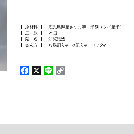
【 原材料 】 鹿児島県産さつま芋 米麹（タイ産米）
【 度 数 】 25度
【 蔵 名 】 知覧醸造
【 呑ん方 】 お湯割り◎ 水割り◎ ロック◎
F
X
Li
C
a
n
o
c
e
p
e
y
b
Li
o
n
o
k