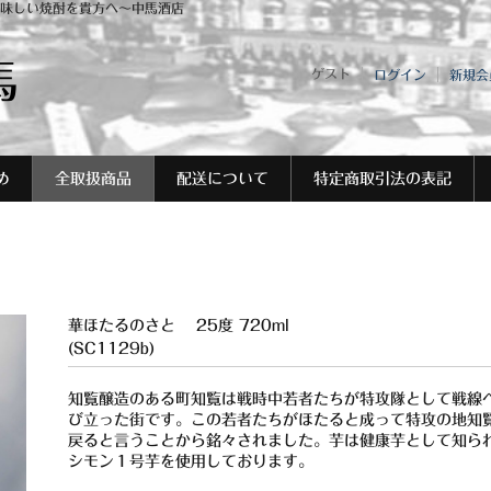
味しい焼酎を貴方へ～中馬酒店
馬
ゲスト
ログイン
新規会
め
全取扱商品
配送について
特定商取引法の表記
華ほたるのさと 25度 720ml
(SC1129b)
知覧醸造のある町知覧は戦時中若者たちが特攻隊として戦線
び立った街です。この若者たちがほたると成って特攻の地知
戻ると言うことから銘々されました。芋は健康芋として知ら
シモン１号芋を使用しております。