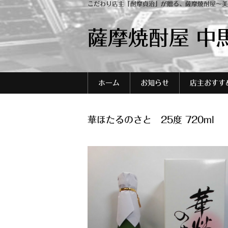
こだわり店主「酎摩貞治」が贈る、薩摩焼酎屋～美
薩摩焼酎屋 中
ホーム
お知らせ
店主おすす
華ほたるのさと 25度 720ml