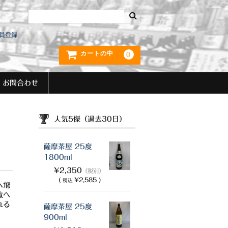
員登録
カートの中
0
お問合わせ
人気5傑（過去30日）
薩摩茶屋 25度
1800ml
¥2,350
（税別）
(
¥2,585 )
税込
へ飛
覧へ
れる
薩摩茶屋 25度
900ml