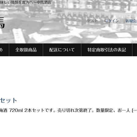
味しい焼酎を貴方へ～中馬酒店
馬
ゲスト
ログイン
新規会
め
全取扱商品
配送について
特定商取引法の表記
本セット
酒 720ml 2本セットです。売り切れ次第終了。数量限定、お一人 […