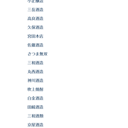
小正醸造
三岳酒造
高良酒造
久保酒造
宮田本店
佐藤酒造
さつま無双
三和酒造
丸西酒造
神川酒造
吹上焼酎
白金酒造
田崎酒造
三和酒類
京屋酒造