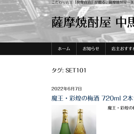
こだわり店主「酎摩貞治」が贈る、薩摩焼酎屋～美
薩摩焼酎屋 中
ホーム
お知らせ
店主おすす
タグ:
SET101
2022年6月7日
魔王・彩煌の梅酒 720ml 2
魔王・彩煌の梅