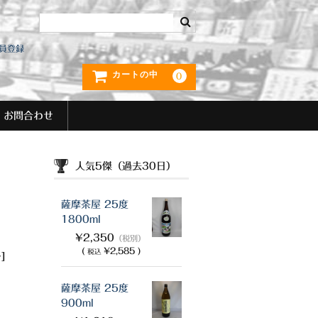
員登録
カートの中
0
お問合わせ
人気5傑（過去30日）
薩摩茶屋 25度
1800ml
¥2,350
（税別）
(
¥2,585 )
税込
]
薩摩茶屋 25度
900ml