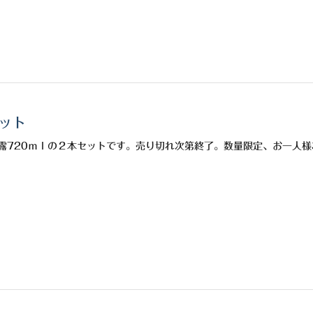
セット
露720ｍｌの２本セットです。売り切れ次第終了。数量限定、お一人様