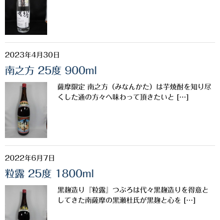
櫻井酒造
軸屋酒造
吉永酒造場
2023年4月30日
南之方 25度 900ml
田村合名
薩摩限定 南之方（みなんかた）は芋焼酎を知り尽
薩摩酒造
くした通の方々へ味わって頂きたいと […]
知覧醸造
白石酒造
白玉醸造
2022年6月7日
粒露 25度 1800ml
甲斐商店
黒麹造り『粒露』つぶろは代々黒麹造りを得意と
本坊酒造
してきた南薩摩の黒瀬杜氏が黒麹と心を […]
小正醸造