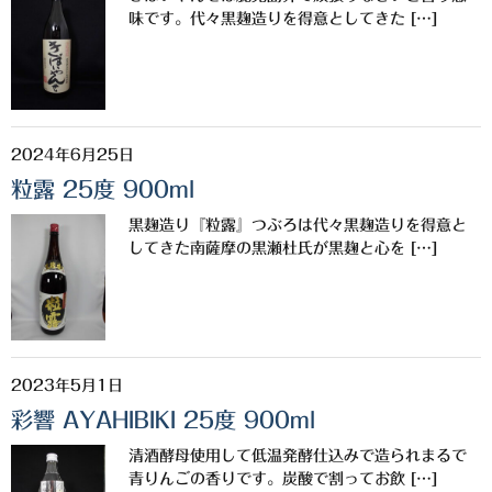
希少焼酎
味です。代々黒麹造りを得意としてきた […]
季節限定品
セット商品
リキュール
2024年6月25日
粒露 25度 900ml
ウヰスキー
黒麹造り『粒露』つぶろは代々黒麹造りを得意と
お米
してきた南薩摩の黒瀬杜氏が黒麹と心を […]
中馬酒店オリジナル
全取扱商品
森伊蔵酒造
2023年5月1日
彩響 AYAHIBIKI 25度 900ml
村尾酒造
清酒酵母使用して低温発酵仕込みで造られまるで
万膳酒造
青りんごの香りです。炭酸で割ってお飲 […]