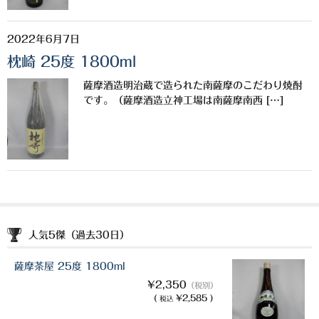
白金酒造
田崎酒造
2022年6月7日
枕崎 25度 1800ml
三和酒類
薩摩酒造明治蔵で造られた南薩摩のこだわり焼酎
京屋酒造
です。（薩摩酒造立神工場は南薩摩南西 […]
雲海酒造
配送について
特定商取引法の表記
お問合わせ
人気5傑（過去30日）
薩摩茶屋 25度 1800ml
¥2,350
（税別）
(
¥2,585 )
税込