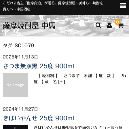
こだわり店主「酎摩貞治」が贈る、薩摩焼酎屋～美味しい焼酎を
貴方へ～中馬酒店
0
薩摩焼酎屋 中馬
ホーム
タグ:
SC1079
2025年11月13日
お知らせ
さつま無双黒 25度 900ml
入荷情報
【 原材料 】 さつま芋 米麹 【 度 数 】 25
イベント
度 【 蔵 名 […]
オリジナルラベル
店主おすすめ
2024年11月27日
きばいやんせ 25度 900ml
数量限定
きばいやんせは鹿児島弁で頑張りなさいと言う意