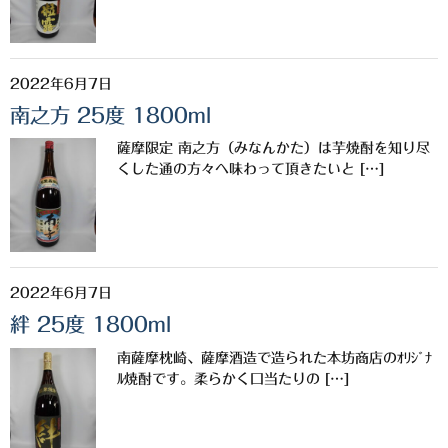
三岳酒造
高良酒造
2022年6月7日
南之方 25度 1800ml
久保酒造
薩摩限定 南之方（みなんかた）は芋焼酎を知り尽
宮田本店
くした通の方々へ味わって頂きたいと […]
佐藤酒造
さつま無双
三和酒造
2022年6月7日
絆 25度 1800ml
丸西酒造
南薩摩枕崎、薩摩酒造で造られた本坊商店のｵﾘｼﾞﾅ
神川酒造
ﾙ焼酎です。柔らかく口当たりの […]
吹上焼酎