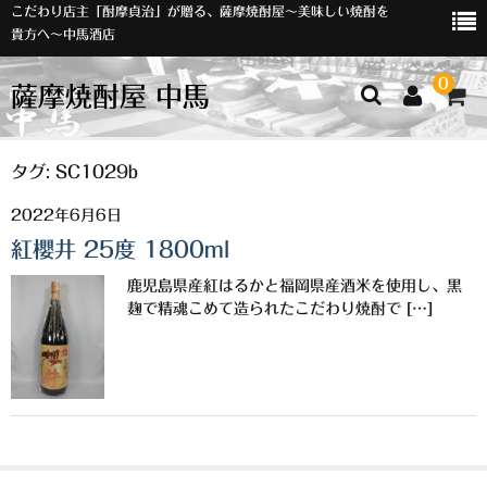
こだわり店主「酎摩貞治」が贈る、薩摩焼酎屋～美味しい焼酎を
貴方へ～中馬酒店
0
薩摩焼酎屋 中馬
ホーム
タグ:
SC1029b
2022年6月6日
お知らせ
紅櫻井 25度 1800ml
入荷情報
鹿児島県産紅はるかと福岡県産酒米を使用し、黒
イベント
麹で精魂こめて造られたこだわり焼酎で […]
オリジナルラベル
店主おすすめ
数量限定