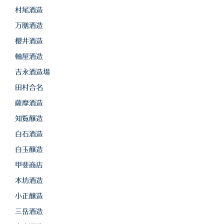
白金酒造
村尾酒造
田崎酒造
万膳酒造
櫻井酒造
三和酒類
軸屋酒造
京屋酒造
吉永酒造場
雲海酒造
田村合名
薩摩酒造
配送について
知覧醸造
特定商取引法の表記
白石酒造
お問合わせ
白玉醸造
甲斐商店
本坊酒造
小正醸造
三岳酒造