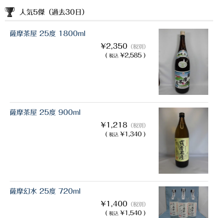
希少焼酎
人気5傑（過去30日）
季節限定品
薩摩茶屋 25度 1800ml
セット商品
¥2,350
（税別）
(
¥2,585 )
税込
リキュール
ウヰスキー
お米
薩摩茶屋 25度 900ml
中馬酒店オリジナル
¥1,218
（税別）
(
¥1,340 )
税込
全取扱商品
森伊蔵酒造
村尾酒造
薩摩幻水 25度 720ml
¥1,400
（税別）
万膳酒造
(
¥1,540 )
税込