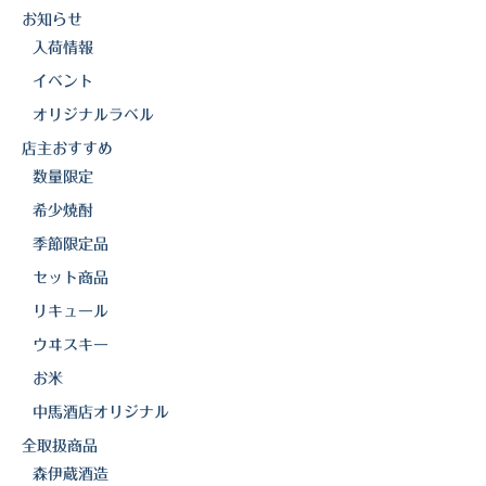
お知らせ
三岳酒造
入荷情報
高良酒造
イベント
オリジナルラベル
久保酒造
店主おすすめ
宮田本店
数量限定
希少焼酎
佐藤酒造
季節限定品
さつま無双
セット商品
三和酒造
リキュール
ウヰスキー
丸西酒造
お米
神川酒造
中馬酒店オリジナル
吹上焼酎
全取扱商品
森伊蔵酒造