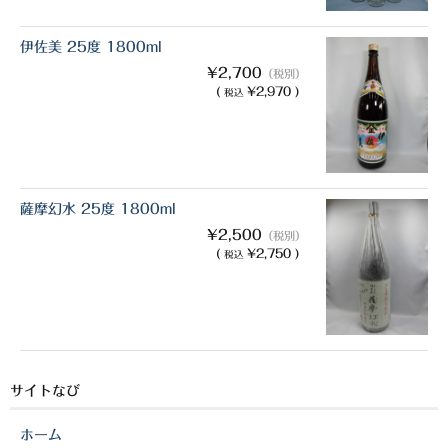
櫻井酒造
伊佐美 25度 1800ml
軸屋酒造
¥2,700
（税別）
(
¥2,970 )
税込
吉永酒造場
田村合名
薩摩酒造
薩摩幻水 25度 1800ml
知覧醸造
¥2,500
（税別）
(
¥2,750 )
税込
白石酒造
白玉醸造
甲斐商店
サイトなび
本坊酒造
ホーム
小正醸造