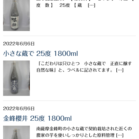
櫻井酒造
度 数 】 25度 【 蔵 […]
軸屋酒造
吉永酒造場
2022年6月6日
田村合名
小さな蔵で 25度 1800ml
薩摩酒造
「こだわりは只ひとつ 小さな蔵で 正直に醸す
知覧醸造
自然な味」と、ラベルに記されてます。 […]
白石酒造
白玉醸造
2022年6月6日
甲斐商店
金峰櫻井 25度 1800ml
本坊酒造
南薩摩金峰町の小さな蔵で契約栽培された近くの
小正醸造
農家の芋を使いしっかりとした原料管理 […]