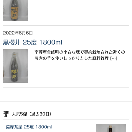
三岳酒造
高良酒造
2022年6月6日
久保酒造
黒櫻井 25度 1800ml
宮田本店
南薩摩金峰町の小さな蔵で契約栽培された近くの
農家の芋を使いしっかりとした原料管理 […]
佐藤酒造
さつま無双
三和酒造
丸西酒造
神川酒造
人気5傑（過去30日）
吹上焼酎
薩摩茶屋 25度 1800ml