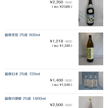
白金酒造
¥2,350
（税別）
(
¥2,585 )
税込
田崎酒造
三和酒類
京屋酒造
薩摩茶屋 25度 900ml
雲海酒造
¥1,218
（税別）
(
¥1,340 )
税込
配送について
特定商取引法の表記
お問合わせ
薩摩幻水 25度 720ml
¥1,400
（税別）
(
¥1,540 )
税込
薩摩の夢酔 25度 1800ml
¥2,500
（税別）