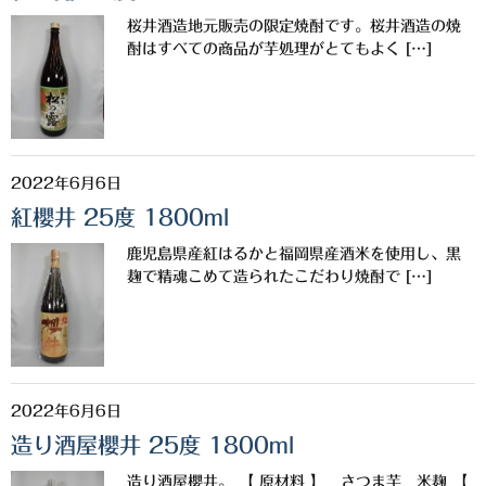
希少焼酎
桜井酒造地元販売の限定焼酎です。桜井酒造の焼
季節限定品
酎はすべての商品が芋処理がとてもよく […]
セット商品
リキュール
2022年6月6日
ウヰスキー
紅櫻井 25度 1800ml
お米
鹿児島県産紅はるかと福岡県産酒米を使用し、黒
中馬酒店オリジナル
麹で精魂こめて造られたこだわり焼酎で […]
全取扱商品
森伊蔵酒造
2022年6月6日
村尾酒造
造り酒屋櫻井 25度 1800ml
万膳酒造
造り酒屋櫻井。 【 原材料 】 さつま芋 米麹 【