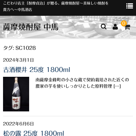
こだわり店主「酎摩貞治」が贈る、薩摩焼酎屋～美味しい焼酎を
貴方へ～中馬酒店
0
薩摩焼酎屋 中馬
ホーム
タグ:
SC1028
2024年3月1日
お知らせ
古酒櫻井 25度 1800ml
入荷情報
南薩摩金峰町の小さな蔵で契約栽培された近くの
イベント
農家の芋を使いしっかりとした原料管理 […]
オリジナルラベル
店主おすすめ
2022年6月6日
数量限定
松の露 25度 1800ml