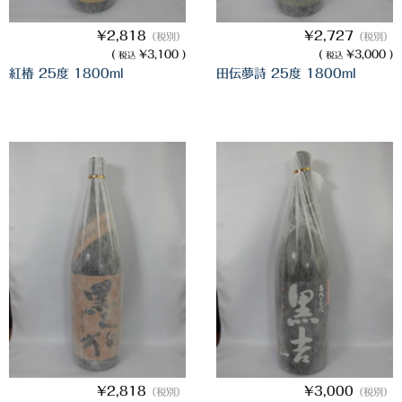
希少焼酎
¥2,818
¥2,727
（税別）
（税別）
季節限定品
(
¥3,100 )
(
¥3,000 )
税込
税込
紅椿 25度 1800ml
田伝夢詩 25度 1800ml
セット商品
リキュール
ウヰスキー
お米
中馬酒店オリジナル
全取扱商品
森伊蔵酒造
村尾酒造
万膳酒造
¥2,818
¥3,000
（税別）
（税別）