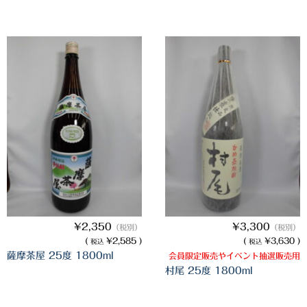
三岳酒造
高良酒造
久保酒造
宮田本店
佐藤酒造
さつま無双
三和酒造
丸西酒造
¥2,350
¥3,300
（税別）
（税別）
(
¥2,585 )
(
¥3,630 )
税込
税込
神川酒造
薩摩茶屋 25度 1800ml
会員限定販売やイベント抽選販売用
村尾 25度 1800ml
吹上焼酎