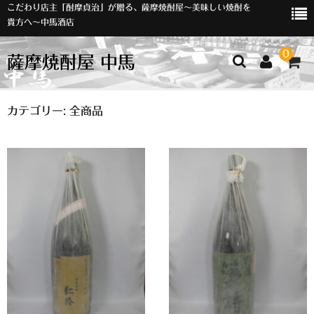
こだわり店主「酎摩貞治」が贈る、薩摩焼酎屋～美味しい焼酎を
貴方へ～中馬酒店
0
薩摩焼酎屋 中馬
ホーム
カテゴリー:
全商品
お知らせ
入荷情報
イベント
オリジナルラベル
店主おすすめ
数量限定