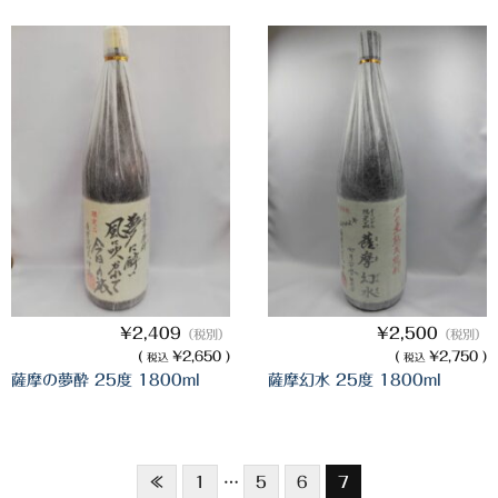
白金酒造
田崎酒造
三和酒類
京屋酒造
雲海酒造
配送について
特定商取引法の表記
お問合わせ
¥2,409
¥2,500
（税別）
（税別）
(
¥2,650 )
(
¥2,750 )
税込
税込
薩摩の夢酔 25度 1800ml
薩摩幻水 25度 1800ml
≪
1
…
5
6
7