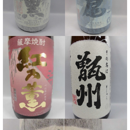
希少焼酎
季節限定品
セット商品
リキュール
ウヰスキー
お米
中馬酒店オリジナル
全取扱商品
森伊蔵酒造
村尾酒造
万膳酒造