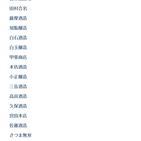
田村合名
薩摩酒造
知覧醸造
白石酒造
白玉醸造
甲斐商店
本坊酒造
小正醸造
三岳酒造
高良酒造
久保酒造
宮田本店
佐藤酒造
さつま無双