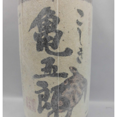
櫻井酒造
軸屋酒造
吉永酒造場
田村合名
薩摩酒造
知覧醸造
白石酒造
白玉醸造
甲斐商店
本坊酒造
小正醸造