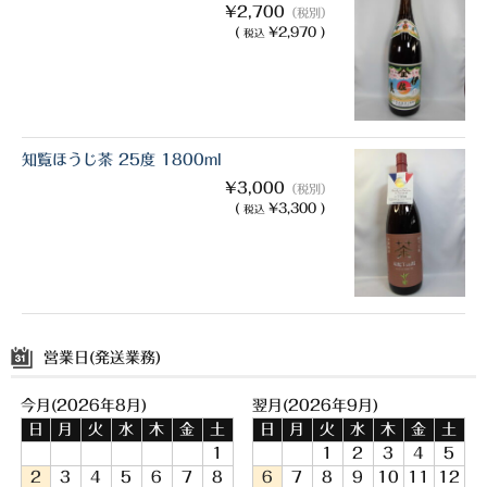
¥2,700
（税別）
(
¥2,970 )
税込
知覧ほうじ茶 25度 1800ml
¥3,000
（税別）
(
¥3,300 )
税込
営業日(発送業務)
今月(2026年8月)
翌月(2026年9月)
日
月
火
水
木
金
土
日
月
火
水
木
金
土
1
1
2
3
4
5
2
3
4
5
6
7
8
6
7
8
9
10
11
12