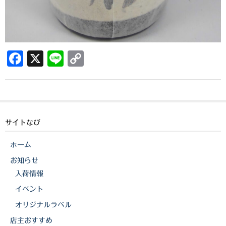
三岳酒造
高良酒造
F
X
Li
C
久保酒造
a
n
o
宮田本店
c
e
p
佐藤酒造
e
y
b
Li
さつま無双
サイトなび
o
n
三和酒造
ホーム
o
k
お知らせ
丸西酒造
k
入荷情報
神川酒造
イベント
オリジナルラベル
吹上焼酎
店主おすすめ