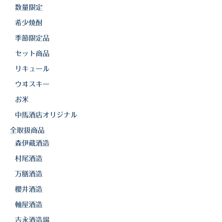
白金酒造
数量限定
田崎酒造
希少焼酎
季節限定品
三和酒類
セット商品
京屋酒造
リキュール
雲海酒造
ウヰスキー
お米
配送について
中馬酒店オリジナル
特定商取引法の表記
全取扱商品
森伊蔵酒造
お問合わせ
村尾酒造
万膳酒造
櫻井酒造
軸屋酒造
吉永酒造場