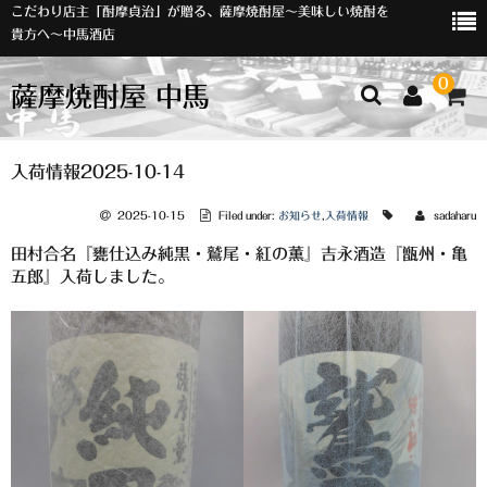
こだわり店主「酎摩貞治」が贈る、薩摩焼酎屋～美味しい焼酎を
貴方へ～中馬酒店
0
薩摩焼酎屋 中馬
ホーム
入荷情報2025-10-14
お知らせ
2025-10-15
Filed under:
お知らせ
,
入荷情報
sadaharu
田村合名『甕仕込み純黒・鷲尾・紅の薫』吉永酒造『甑州・亀
入荷情報
五郎』入荷しました。
イベント
オリジナルラベル
店主おすすめ
数量限定