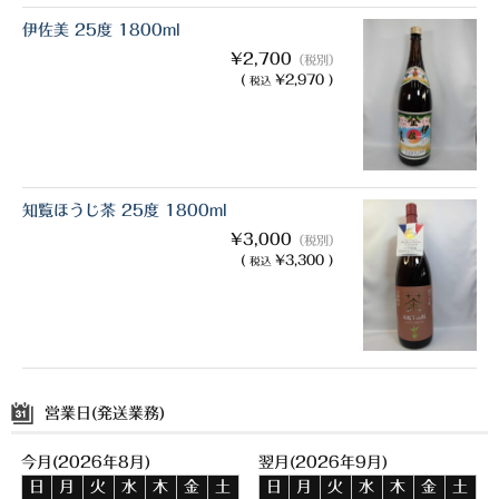
伊佐美 25度 1800ml
¥2,700
（税別）
(
¥2,970 )
税込
知覧ほうじ茶 25度 1800ml
¥3,000
（税別）
(
¥3,300 )
税込
営業日(発送業務)
今月(2026年8月)
翌月(2026年9月)
日
月
火
水
木
金
土
日
月
火
水
木
金
土