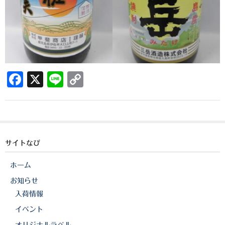
三岳酒造
高良酒造
久保酒造
F
X
Li
C
宮田本店
a
n
o
佐藤酒造
c
e
p
さつま無双
e
y
b
Li
三和酒造
サイトなび
o
n
丸西酒造
ホーム
o
k
お知らせ
神川酒造
k
入荷情報
吹上焼酎
イベント