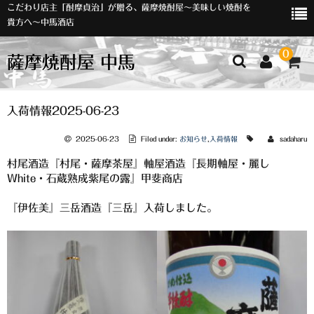
こだわり店主「酎摩貞治」が贈る、薩摩焼酎屋～美味しい焼酎を
貴方へ～中馬酒店
0
薩摩焼酎屋 中馬
ホーム
入荷情報2025-06-23
お知らせ
2025-06-23
Filed under:
お知らせ
,
入荷情報
sadaharu
村尾酒造『村尾・薩摩茶屋』軸屋酒造『長期軸屋・麗し
入荷情報
White・石蔵熟成紫尾の露』甲斐商店
イベント
『伊佐美』三岳酒造『三岳』入荷しました。
オリジナルラベル
店主おすすめ
数量限定