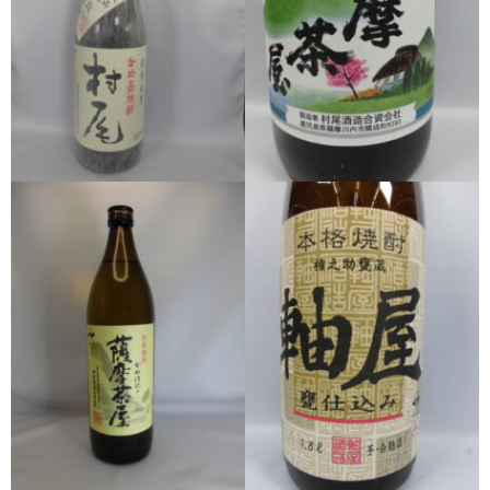
希少焼酎
季節限定品
セット商品
リキュール
ウヰスキー
お米
中馬酒店オリジナル
全取扱商品
森伊蔵酒造
村尾酒造
万膳酒造