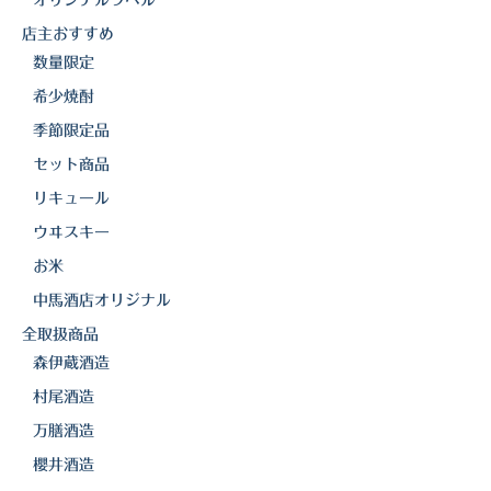
オリジナルラベル
白金酒造
店主おすすめ
田崎酒造
数量限定
三和酒類
希少焼酎
季節限定品
京屋酒造
セット商品
雲海酒造
リキュール
配送について
ウヰスキー
お米
特定商取引法の表記
中馬酒店オリジナル
お問合わせ
全取扱商品
森伊蔵酒造
村尾酒造
万膳酒造
櫻井酒造