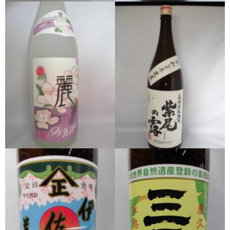
櫻井酒造
軸屋酒造
吉永酒造場
田村合名
薩摩酒造
知覧醸造
白石酒造
白玉醸造
甲斐商店
本坊酒造
小正醸造