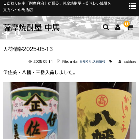
こだわり店主「酎摩貞治」が贈る、薩摩焼酎屋～美味しい焼酎を
貴方へ～中馬酒店
0
薩摩焼酎屋 中馬
ホーム
入荷情報2025-05-13
お知らせ
2025-05-14
Filed under:
お知らせ
,
入荷情報
sadaharu
伊佐美・八幡・三岳入荷しました。
入荷情報
イベント
オリジナルラベル
店主おすすめ
数量限定