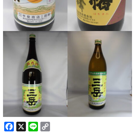
希少焼酎
季節限定品
セット商品
リキュール
ウヰスキー
お米
中馬酒店オリジナル
全取扱商品
森伊蔵酒造
村尾酒造
F
X
Li
C
万膳酒造