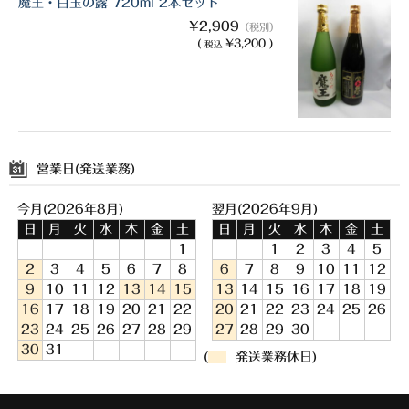
魔王・白玉の露 720ml 2本セット
¥2,909
（税別）
(
¥3,200 )
税込
営業日(発送業務)
今月(2026年8月)
翌月(2026年9月)
日
月
火
水
木
金
土
日
月
火
水
木
金
土
1
1
2
3
4
5
2
3
4
5
6
7
8
6
7
8
9
10
11
12
9
10
11
12
13
14
15
13
14
15
16
17
18
19
16
17
18
19
20
21
22
20
21
22
23
24
25
26
23
24
25
26
27
28
29
27
28
29
30
30
31
(
発送業務休日)