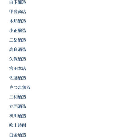
白金酒造
白玉醸造
甲斐商店
田崎酒造
本坊酒造
三和酒類
小正醸造
京屋酒造
三岳酒造
高良酒造
雲海酒造
久保酒造
配送について
宮田本店
特定商取引法の表記
佐藤酒造
さつま無双
お問合わせ
三和酒造
丸西酒造
神川酒造
吹上焼酎
白金酒造