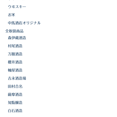
ウヰスキー
三岳酒造
お米
高良酒造
中馬酒店オリジナル
久保酒造
全取扱商品
森伊蔵酒造
宮田本店
村尾酒造
佐藤酒造
万膳酒造
櫻井酒造
さつま無双
軸屋酒造
三和酒造
吉永酒造場
丸西酒造
田村合名
薩摩酒造
神川酒造
知覧醸造
吹上焼酎
白石酒造