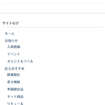
a
n
o
櫻井酒造
c
e
p
軸屋酒造
e
y
b
Li
サイトなび
吉永酒造場
o
n
田村合名
ホーム
o
k
お知らせ
薩摩酒造
k
入荷情報
知覧醸造
イベント
オリジナルラベル
白石酒造
店主おすすめ
白玉醸造
数量限定
希少焼酎
甲斐商店
季節限定品
本坊酒造
セット商品
小正醸造
リキュール