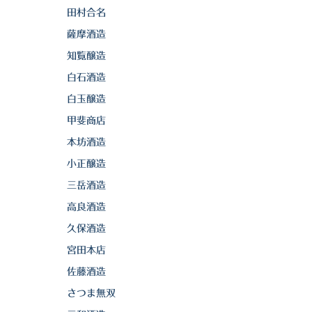
田村合名
薩摩酒造
知覧醸造
白石酒造
白玉醸造
甲斐商店
本坊酒造
小正醸造
三岳酒造
高良酒造
久保酒造
宮田本店
佐藤酒造
さつま無双