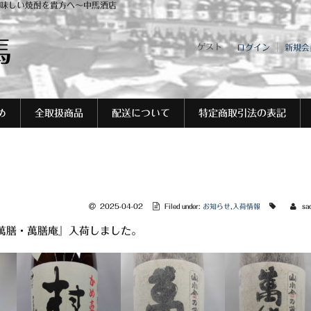
味しい焼酎を貴方へ～中馬酒店
馬
ゲスト
ログイン
新規会
め
全取扱商品
配送について
特定商取引法の表記
2025-04-02
Filed under:
お知らせ
,
入荷情報
sa
萬膳・萬膳庵』入荷しました。