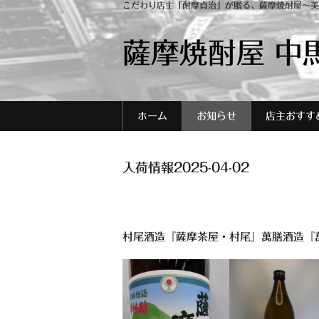
こだわり店主「酎摩貞治」が贈る、薩摩焼酎屋～美
薩摩焼酎屋 中
ホーム
お知らせ
店主おすす
入荷情報2025-04-02
村尾酒造『薩摩茶屋・村尾』萬膳酒造『