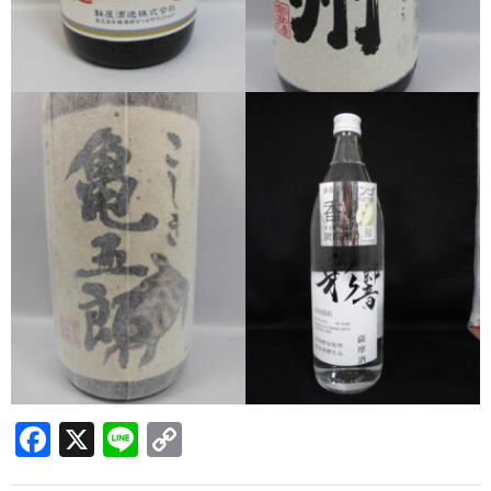
三岳酒造
高良酒造
久保酒造
宮田本店
佐藤酒造
さつま無双
三和酒造
丸西酒造
神川酒造
F
X
Li
C
吹上焼酎
a
n
o