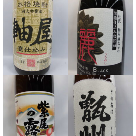
櫻井酒造
軸屋酒造
吉永酒造場
田村合名
薩摩酒造
知覧醸造
白石酒造
白玉醸造
甲斐商店
本坊酒造
小正醸造