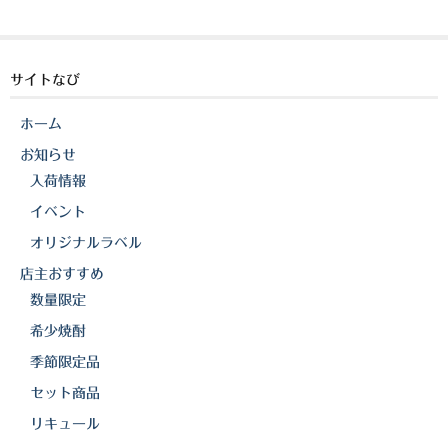
白金酒造
c
e
p
e
y
田崎酒造
b
Li
サイトなび
三和酒類
o
n
ホーム
京屋酒造
o
k
お知らせ
k
雲海酒造
入荷情報
配送について
イベント
オリジナルラベル
特定商取引法の表記
店主おすすめ
お問合わせ
数量限定
希少焼酎
季節限定品
セット商品
リキュール