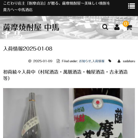
こだわり店主「酎摩貞治」が贈る、薩摩焼酎屋～美味しい焼酎を
貴方へ～中馬酒店
0
薩摩焼酎屋 中馬
ホーム
入荷情報2025-01-08
お知らせ
2025-01-09
Filed under:
お知らせ
,
入荷情報
sadaharu
初荷続々入荷中（村尾酒造・萬膳酒造・軸屋酒造・吉永酒造
入荷情報
等）
イベント
オリジナルラベル
店主おすすめ
数量限定