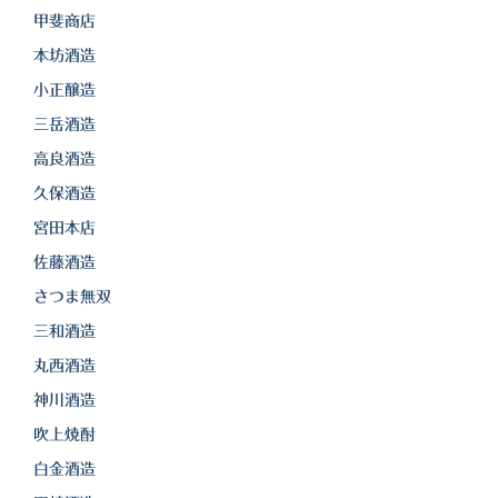
甲斐商店
本坊酒造
小正醸造
三岳酒造
高良酒造
久保酒造
宮田本店
佐藤酒造
さつま無双
三和酒造
丸西酒造
神川酒造
吹上焼酎
白金酒造