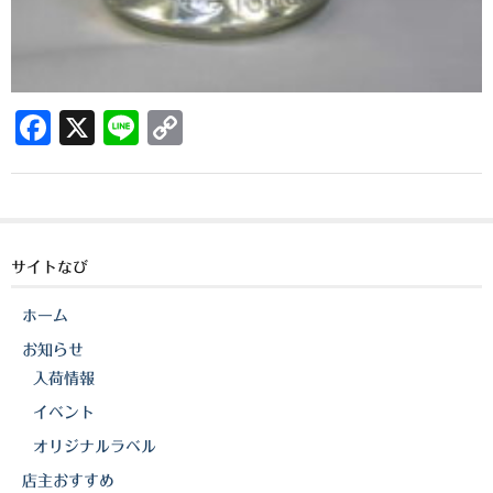
三岳酒造
高良酒造
F
X
Li
C
久保酒造
a
n
o
宮田本店
c
e
p
佐藤酒造
e
y
b
Li
さつま無双
サイトなび
o
n
三和酒造
ホーム
o
k
お知らせ
丸西酒造
k
入荷情報
神川酒造
イベント
オリジナルラベル
吹上焼酎
店主おすすめ