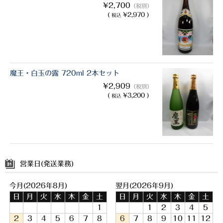
¥2,700
（税別）
(
¥2,970 )
税込
魔王・白玉の露 720ml 2本セット
¥2,909
（税別）
(
¥3,200 )
税込
営業日(発送業務)
今月(2026年8月)
翌月(2026年9月)
日
月
火
水
木
金
土
日
月
火
水
木
金
土
1
1
2
3
4
5
2
3
4
5
6
7
8
6
7
8
9
10
11
12