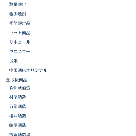
白金酒造
数量限定
田崎酒造
希少焼酎
季節限定品
三和酒類
セット商品
京屋酒造
リキュール
雲海酒造
ウヰスキー
お米
配送について
中馬酒店オリジナル
特定商取引法の表記
全取扱商品
森伊蔵酒造
お問合わせ
村尾酒造
万膳酒造
櫻井酒造
軸屋酒造
吉永酒造場