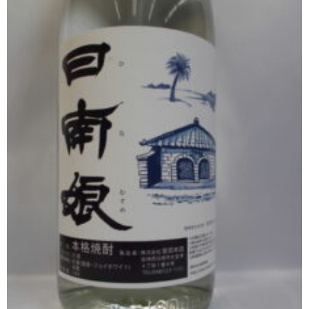
櫻井酒造
軸屋酒造
吉永酒造場
田村合名
薩摩酒造
知覧醸造
白石酒造
白玉醸造
甲斐商店
本坊酒造
小正醸造