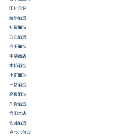
田村合名
薩摩酒造
知覧醸造
白石酒造
白玉醸造
甲斐商店
本坊酒造
小正醸造
三岳酒造
高良酒造
久保酒造
宮田本店
佐藤酒造
さつま無双