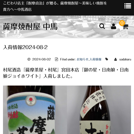
こだわり店主「酎摩貞治」が贈る、薩摩焼酎屋～美味しい焼酎を
貴方へ～中馬酒店
0
薩摩焼酎屋 中馬
ホーム
入荷情報2024-08-2
お知らせ
2024-08-02
Filed under:
お知らせ
,
入荷情報
sadaharu
村尾酒造『薩摩茶屋・村尾』宮田本店『銀の星・日南娘・日南
入荷情報
娘ジョイホワイト』入荷しました。
イベント
オリジナルラベル
店主おすすめ
数量限定