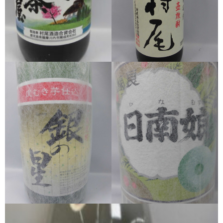
希少焼酎
季節限定品
セット商品
リキュール
ウヰスキー
お米
中馬酒店オリジナル
全取扱商品
森伊蔵酒造
村尾酒造
万膳酒造