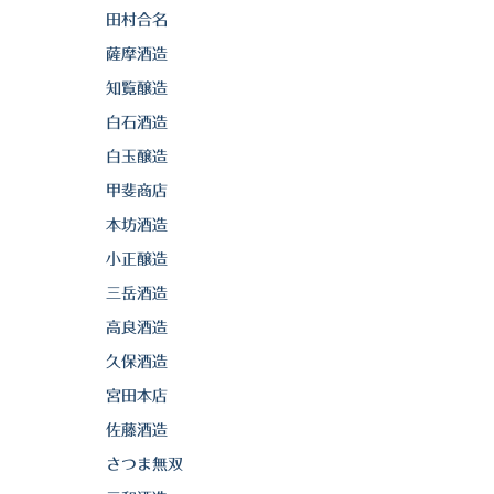
田村合名
薩摩酒造
知覧醸造
白石酒造
白玉醸造
甲斐商店
本坊酒造
小正醸造
三岳酒造
高良酒造
久保酒造
宮田本店
佐藤酒造
さつま無双