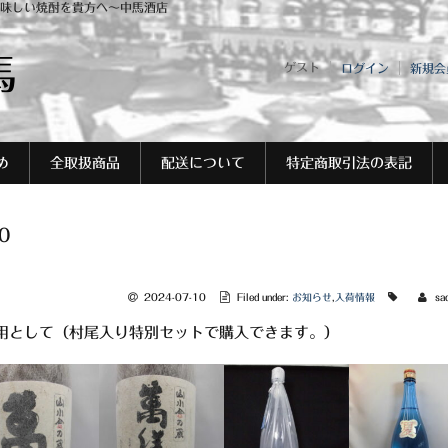
味しい焼酎を貴方へ～中馬酒店
馬
ゲスト
ログイン
新規会
め
全取扱商品
配送について
特定商取引法の表記
0
2024-07-10
Filed under:
お知らせ
,
入荷情報
sa
用として（村尾入り特別セットで購入できます。）