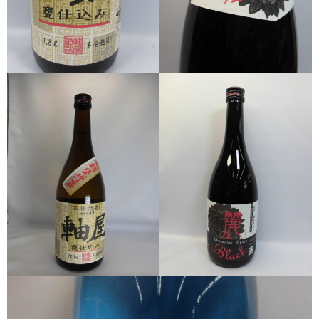
希少焼酎
季節限定品
セット商品
リキュール
ウヰスキー
お米
中馬酒店オリジナル
全取扱商品
森伊蔵酒造
村尾酒造
万膳酒造