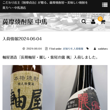
こだわり店主「酎摩貞治」が贈る、薩摩焼酎屋～美味しい焼酎を
貴方へ～中馬酒店
0
薩摩焼酎屋 中馬
ホーム
入荷情報2024-06-04
お知らせ
2024-06-04
Filed under:
お知らせ
,
入荷情報
sadaharu
軸屋酒造『長期軸屋・麗し・紫尾の露 颯』入荷しました。
入荷情報
イベント
オリジナルラベル
店主おすすめ
数量限定