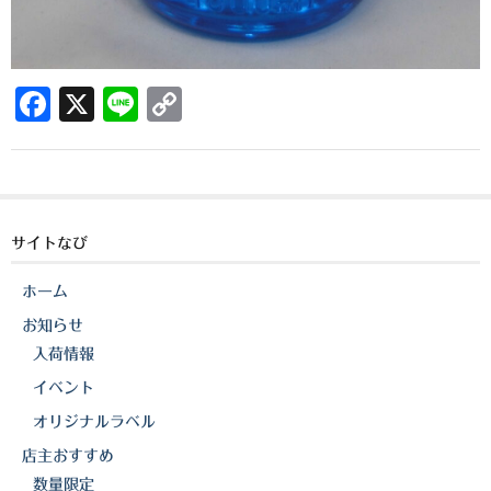
三岳酒造
高良酒造
F
X
Li
C
久保酒造
a
n
o
c
e
p
宮田本店
e
y
佐藤酒造
b
Li
サイトなび
さつま無双
o
n
ホーム
o
k
三和酒造
お知らせ
k
入荷情報
丸西酒造
イベント
神川酒造
オリジナルラベル
吹上焼酎
店主おすすめ
数量限定