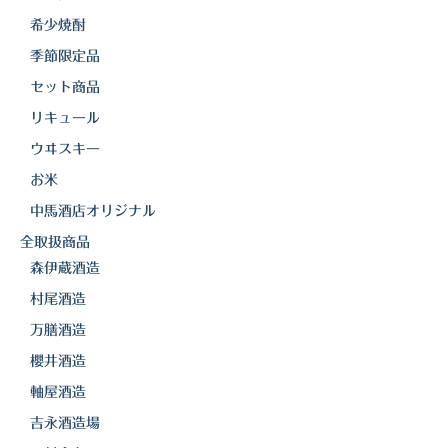
白金酒造
希少焼酎
田崎酒造
季節限定品
三和酒類
セット商品
リキュール
京屋酒造
ウヰスキー
雲海酒造
お米
中馬酒店オリジナル
配送について
全取扱商品
特定商取引法の表記
森伊蔵酒造
お問合わせ
村尾酒造
万膳酒造
櫻井酒造
軸屋酒造
吉永酒造場