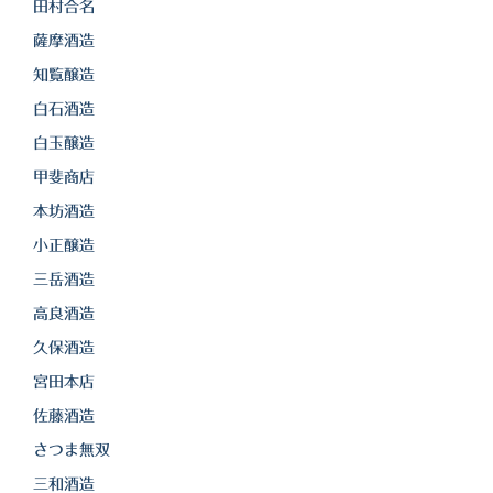
田村合名
薩摩酒造
知覧醸造
白石酒造
白玉醸造
甲斐商店
本坊酒造
小正醸造
三岳酒造
高良酒造
久保酒造
宮田本店
佐藤酒造
さつま無双
三和酒造