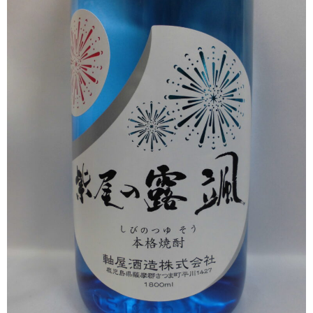
櫻井酒造
軸屋酒造
吉永酒造場
田村合名
薩摩酒造
知覧醸造
白石酒造
白玉醸造
甲斐商店
本坊酒造
小正醸造