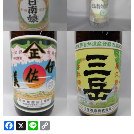
希少焼酎
季節限定品
セット商品
リキュール
ウヰスキー
お米
中馬酒店オリジナル
全取扱商品
森伊蔵酒造
村尾酒造
F
X
Li
C
万膳酒造