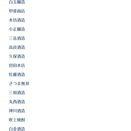
白金酒造
白玉醸造
甲斐商店
田崎酒造
本坊酒造
三和酒類
小正醸造
京屋酒造
三岳酒造
高良酒造
雲海酒造
久保酒造
配送について
宮田本店
特定商取引法の表記
佐藤酒造
さつま無双
お問合わせ
三和酒造
丸西酒造
神川酒造
吹上焼酎
白金酒造