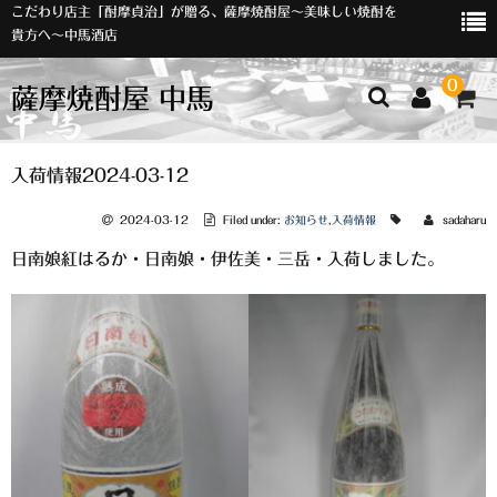
こだわり店主「酎摩貞治」が贈る、薩摩焼酎屋～美味しい焼酎を
貴方へ～中馬酒店
0
薩摩焼酎屋 中馬
ホーム
入荷情報2024-03-12
お知らせ
2024-03-12
Filed under:
お知らせ
,
入荷情報
sadaharu
日南娘紅はるか・日南娘・伊佐美・三岳・入荷しました。
入荷情報
イベント
オリジナルラベル
店主おすすめ
数量限定