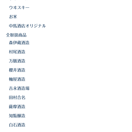
ウヰスキー
三岳酒造
お米
高良酒造
中馬酒店オリジナル
久保酒造
全取扱商品
森伊蔵酒造
宮田本店
村尾酒造
佐藤酒造
万膳酒造
櫻井酒造
さつま無双
軸屋酒造
三和酒造
吉永酒造場
丸西酒造
田村合名
薩摩酒造
神川酒造
知覧醸造
吹上焼酎
白石酒造