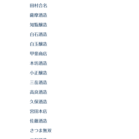
田村合名
薩摩酒造
知覧醸造
白石酒造
白玉醸造
甲斐商店
本坊酒造
小正醸造
三岳酒造
高良酒造
久保酒造
宮田本店
佐藤酒造
さつま無双