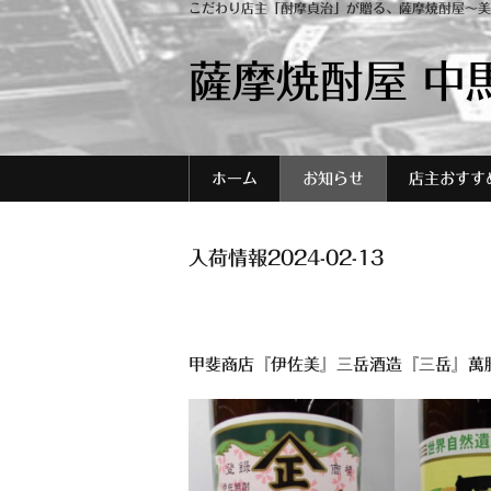
こだわり店主「酎摩貞治」が贈る、薩摩焼酎屋～美
薩摩焼酎屋 中
ホーム
お知らせ
店主おすす
入荷情報2024-02-13
甲斐商店『伊佐美』三岳酒造『三岳』萬