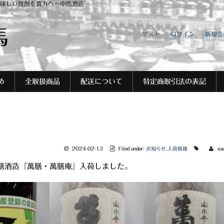
味しい焼酎を貴方へ～中馬酒店
馬
ゲスト
ログイン
新規会
め
全取扱商品
配送について
特定商取引法の表記
2024-02-13
Filed under:
お知らせ
,
入荷情報
sa
膳酒造『萬膳・萬膳庵』入荷しました。