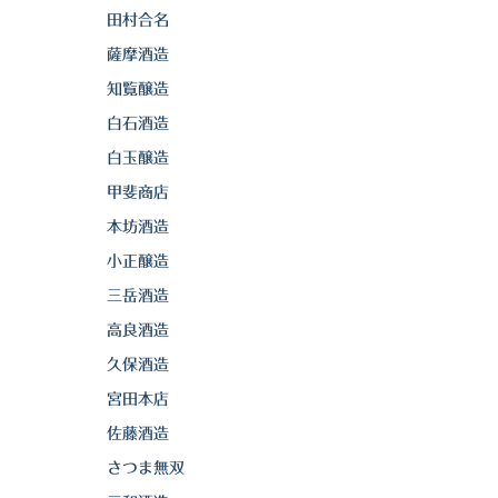
田村合名
薩摩酒造
知覧醸造
白石酒造
白玉醸造
甲斐商店
本坊酒造
小正醸造
三岳酒造
高良酒造
久保酒造
宮田本店
佐藤酒造
さつま無双