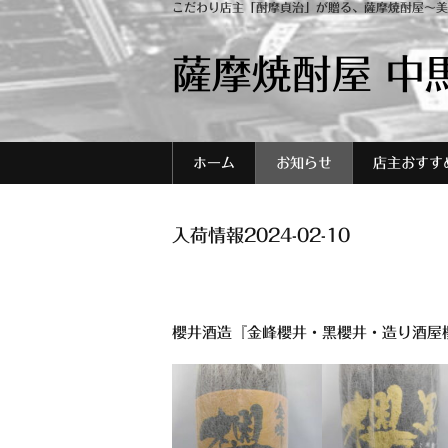
こだわり店主「酎摩貞治」が贈る、薩摩焼酎屋～美
薩摩焼酎屋 中
ホーム
お知らせ
店主おすす
入荷情報2024-02-10
櫻井酒造『金峰櫻井・黑櫻井・造り酒屋