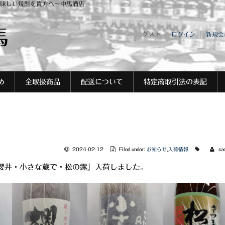
味しい焼酎を貴方へ～中馬酒店
馬
ゲスト
ログイン
新規会
め
全取扱商品
配送について
特定商取引法の表記
2024-02-12
Filed under:
お知らせ
,
入荷情報
sa
櫻井・小さな蔵で・松の露』入荷しました。