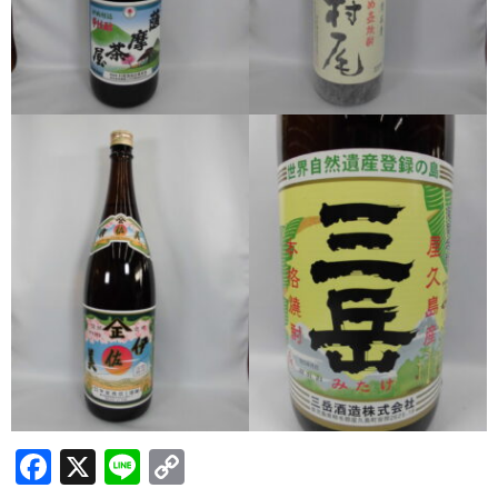
希少焼酎
季節限定品
セット商品
リキュール
ウヰスキー
お米
中馬酒店オリジナル
全取扱商品
森伊蔵酒造
村尾酒造
F
X
Li
C
万膳酒造