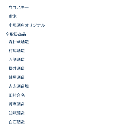
ウヰスキー
三岳酒造
お米
高良酒造
中馬酒店オリジナル
久保酒造
全取扱商品
森伊蔵酒造
宮田本店
村尾酒造
佐藤酒造
万膳酒造
櫻井酒造
さつま無双
軸屋酒造
三和酒造
吉永酒造場
丸西酒造
田村合名
薩摩酒造
神川酒造
知覧醸造
吹上焼酎
白石酒造