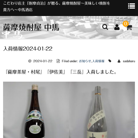
こだわり店主「酎摩貞治」が贈る、薩摩焼酎屋～美味しい焼酎を
貴方へ～中馬酒店
0
薩摩焼酎屋 中馬
ホーム
入荷情報2024-01-22
お知らせ
2024-01-22
Filed under:
お知らせ
,
入荷情報
sadaharu
『薩摩茶屋・村尾』『伊佐美』『三岳』入荷しました。
入荷情報
イベント
オリジナルラベル
店主おすすめ
数量限定