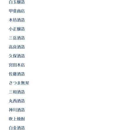
白金酒造
白玉醸造
甲斐商店
田崎酒造
本坊酒造
三和酒類
小正醸造
京屋酒造
三岳酒造
高良酒造
雲海酒造
久保酒造
配送について
宮田本店
特定商取引法の表記
佐藤酒造
さつま無双
お問合わせ
三和酒造
丸西酒造
神川酒造
吹上焼酎
白金酒造