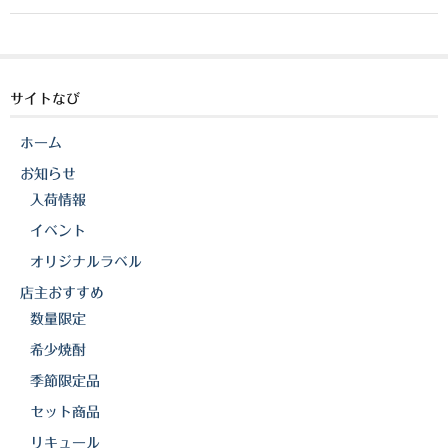
a
n
o
櫻井酒造
c
e
p
軸屋酒造
e
y
b
Li
サイトなび
吉永酒造場
o
n
田村合名
ホーム
o
k
お知らせ
薩摩酒造
k
入荷情報
知覧醸造
イベント
オリジナルラベル
白石酒造
店主おすすめ
白玉醸造
数量限定
希少焼酎
甲斐商店
季節限定品
本坊酒造
セット商品
小正醸造
リキュール