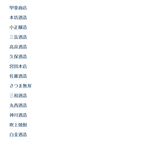
甲斐商店
本坊酒造
小正醸造
三岳酒造
高良酒造
久保酒造
宮田本店
佐藤酒造
さつま無双
三和酒造
丸西酒造
神川酒造
吹上焼酎
白金酒造