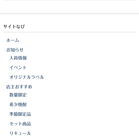
白金酒造
c
e
p
田崎酒造
e
y
b
Li
サイトなび
三和酒類
o
n
京屋酒造
ホーム
o
k
お知らせ
雲海酒造
k
入荷情報
配送について
イベント
オリジナルラベル
特定商取引法の表記
店主おすすめ
お問合わせ
数量限定
希少焼酎
季節限定品
セット商品
リキュール