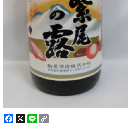
三岳酒造
高良酒造
久保酒造
宮田本店
佐藤酒造
さつま無双
三和酒造
丸西酒造
神川酒造
F
X
Li
C
吹上焼酎
a
n
o