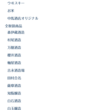
ウヰスキー
お米
中馬酒店オリジナル
全取扱商品
森伊蔵酒造
村尾酒造
万膳酒造
櫻井酒造
軸屋酒造
吉永酒造場
田村合名
薩摩酒造
知覧醸造
白石酒造
白玉醸造