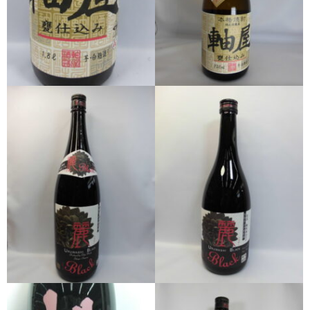
希少焼酎
季節限定品
セット商品
リキュール
ウヰスキー
お米
中馬酒店オリジナル
全取扱商品
森伊蔵酒造
村尾酒造
万膳酒造