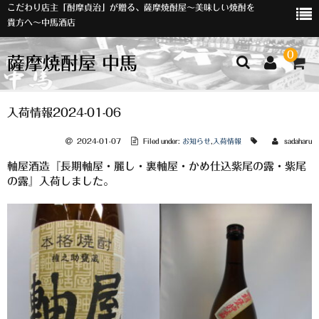
こだわり店主「酎摩貞治」が贈る、薩摩焼酎屋～美味しい焼酎を
貴方へ～中馬酒店
0
薩摩焼酎屋 中馬
ホーム
入荷情報2024-01-06
お知らせ
2024-01-07
Filed under:
お知らせ
,
入荷情報
sadaharu
軸屋酒造『長期軸屋・麗し・裏軸屋・かめ仕込紫尾の露・紫尾
入荷情報
の露』入荷しました。
イベント
オリジナルラベル
店主おすすめ
数量限定