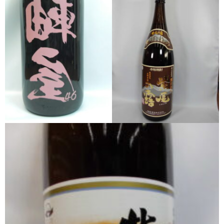
櫻井酒造
軸屋酒造
吉永酒造場
田村合名
薩摩酒造
知覧醸造
白石酒造
白玉醸造
甲斐商店
本坊酒造
小正醸造