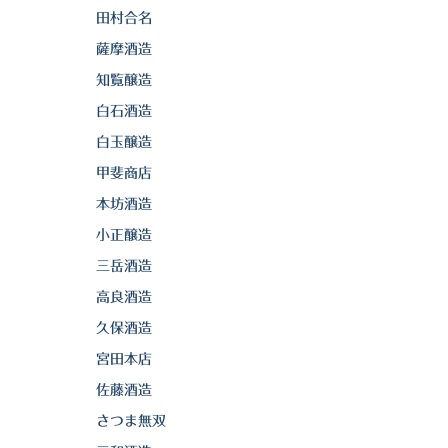
田村合名
薩摩酒造
知覧醸造
白石酒造
白玉醸造
甲斐商店
本坊酒造
小正醸造
三岳酒造
高良酒造
久保酒造
宮田本店
佐藤酒造
さつま無双