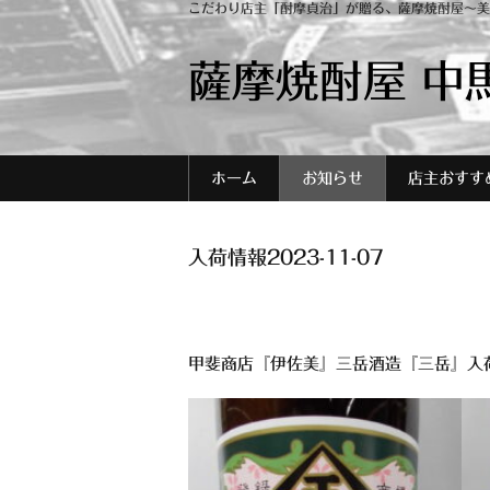
こだわり店主「酎摩貞治」が贈る、薩摩焼酎屋～美
薩摩焼酎屋 中
ホーム
お知らせ
店主おすす
入荷情報2023-11-07
甲斐商店『伊佐美』三岳酒造『三岳』入