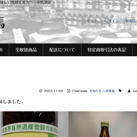
味しい焼酎を貴方へ～中馬酒店
馬
ゲスト
ログイン
新規会
め
全取扱商品
配送について
特定商取引法の表記
2023-11-08
Filed under:
お知らせ
,
入荷情報
sa
荷しました。