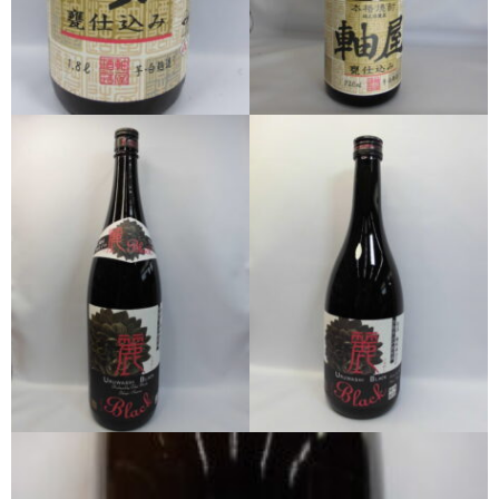
希少焼酎
季節限定品
セット商品
リキュール
ウヰスキー
お米
中馬酒店オリジナル
全取扱商品
森伊蔵酒造
村尾酒造
万膳酒造