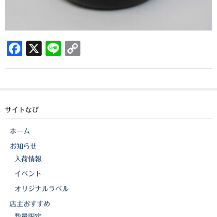
三岳酒造
高良酒造
F
X
Li
C
久保酒造
a
n
o
c
e
p
宮田本店
e
y
佐藤酒造
b
Li
サイトなび
さつま無双
o
n
ホーム
三和酒造
o
k
お知らせ
k
丸西酒造
入荷情報
イベント
神川酒造
オリジナルラベル
吹上焼酎
店主おすすめ
数量限定