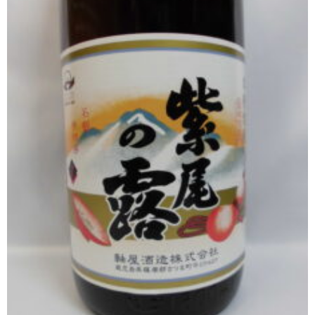
櫻井酒造
軸屋酒造
吉永酒造場
田村合名
薩摩酒造
知覧醸造
白石酒造
白玉醸造
甲斐商店
本坊酒造
小正醸造