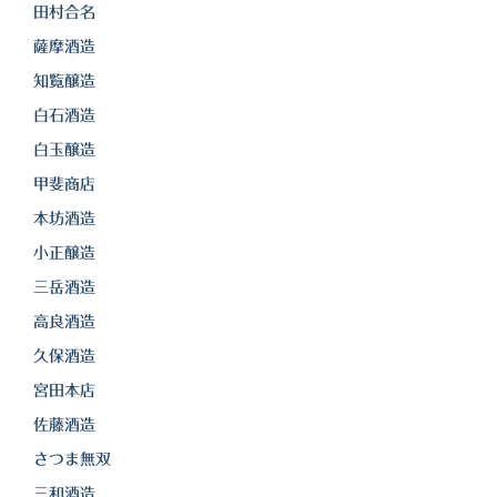
田村合名
薩摩酒造
知覧醸造
白石酒造
白玉醸造
甲斐商店
本坊酒造
小正醸造
三岳酒造
高良酒造
久保酒造
宮田本店
佐藤酒造
さつま無双
三和酒造