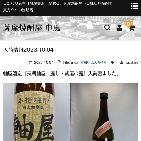
こだわり店主「酎摩貞治」が贈る、薩摩焼酎屋～美味しい焼酎を
貴方へ～中馬酒店
0
薩摩焼酎屋 中馬
ホーム
入荷情報2023-10-04
お知らせ
2023-10-04
Filed under:
お知らせ
,
入荷情報
sadaharu
軸屋酒造『長期軸屋・麗し・紫尾の露』入荷書ました。
入荷情報
イベント
オリジナルラベル
店主おすすめ
数量限定