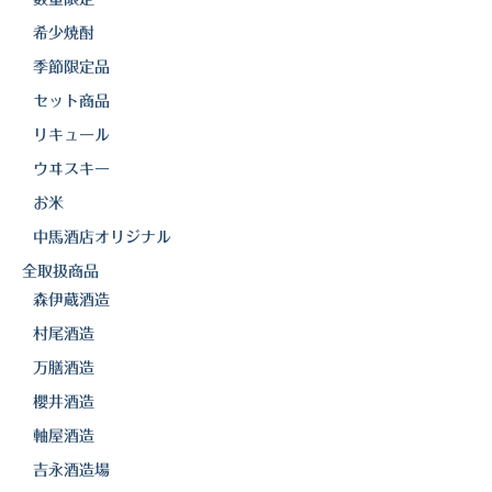
白金酒造
希少焼酎
田崎酒造
季節限定品
三和酒類
セット商品
リキュール
京屋酒造
ウヰスキー
雲海酒造
お米
配送について
中馬酒店オリジナル
全取扱商品
特定商取引法の表記
森伊蔵酒造
お問合わせ
村尾酒造
万膳酒造
櫻井酒造
軸屋酒造
吉永酒造場