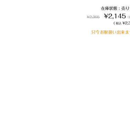
在庫状態 : 売
¥2,145
¥2,365
（
(
¥2,3
税込
只今お取扱い出来ま