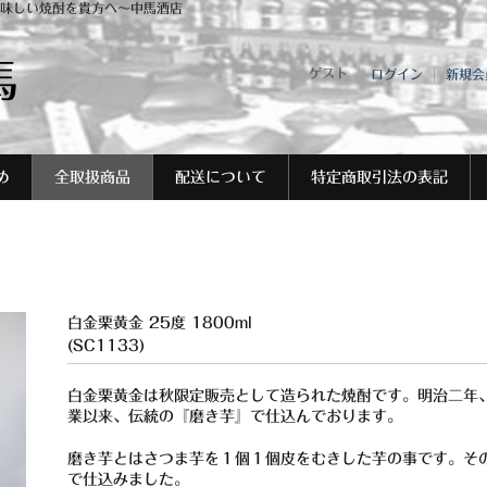
味しい焼酎を貴方へ～中馬酒店
馬
ゲスト
ログイン
新規会
め
全取扱商品
配送について
特定商取引法の表記
白金栗黄金 25度 1800ml
(SC1133)
白金栗黄金は秋限定販売として造られた焼酎です。明治二年
業以来、伝統の『磨き芋』で仕込んでおります。
磨き芋とはさつま芋を１個１個皮をむきした芋の事です。そ
で仕込みました。