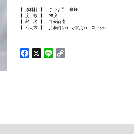
【 原材料 】 さつま芋 米麹
【 度 数 】 25度
【 蔵 名 】 白金酒造
【 呑ん方 】 お湯割り◎ 水割り◎ ロック◎
F
X
Li
C
a
n
o
c
e
p
e
y
b
Li
o
n
o
k
k