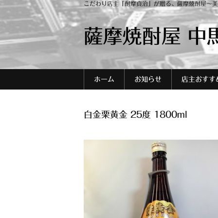
こだわり店主「酎摩貞治」が贈る、薩摩焼酎屋～美
薩摩焼酎屋 中
ホーム
お知らせ
店主おすす
白金栗黄金 25度 1800ml