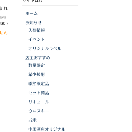
サイトなび
り切れ
ホーム
税別）
お知らせ
60 )
入荷情報
せん
イベント
オリジナルラベル
店主おすすめ
数量限定
希少焼酎
季節限定品
セット商品
リキュール
ウヰスキー
お米
中馬酒店オリジナル