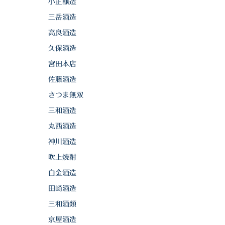
小正醸造
三岳酒造
高良酒造
久保酒造
宮田本店
佐藤酒造
さつま無双
三和酒造
丸西酒造
神川酒造
吹上焼酎
白金酒造
田崎酒造
三和酒類
京屋酒造