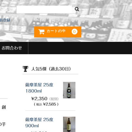
員登録
カートの中
0
お問合わせ
人気5傑（過去30日）
薩摩茶屋 25度
1800ml
¥2,350
（税別）
(
¥2,585 )
税込
、創
薩摩茶屋 25度
の芋
900ml