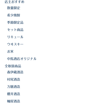
店主おすすめ
櫻井酒造
数量限定
軸屋酒造
希少焼酎
季節限定品
吉永酒造場
セット商品
田村合名
リキュール
薩摩酒造
ウヰスキー
お米
知覧醸造
中馬酒店オリジナル
白石酒造
全取扱商品
森伊蔵酒造
白玉醸造
村尾酒造
甲斐商店
万膳酒造
本坊酒造
櫻井酒造
軸屋酒造
小正醸造