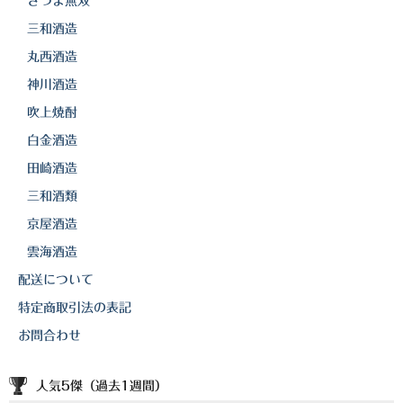
さつま無双
白金酒造
三和酒造
田崎酒造
丸西酒造
三和酒類
神川酒造
吹上焼酎
京屋酒造
白金酒造
雲海酒造
田崎酒造
配送について
三和酒類
京屋酒造
特定商取引法の表記
雲海酒造
お問合わせ
配送について
特定商取引法の表記
お問合わせ
人気5傑（過去1週間）