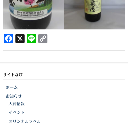
希少焼酎
季節限定品
セット商品
F
X
Li
C
リキュール
a
n
o
ウヰスキー
c
e
p
お米
e
y
b
Li
中馬酒店オリジナル
サイトなび
o
n
全取扱商品
ホーム
o
k
お知らせ
森伊蔵酒造
k
入荷情報
村尾酒造
イベント
万膳酒造
オリジナルラベル