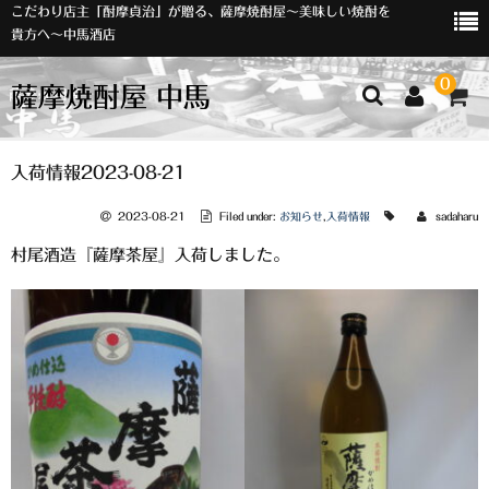
こだわり店主「酎摩貞治」が贈る、薩摩焼酎屋～美味しい焼酎を
貴方へ～中馬酒店
0
薩摩焼酎屋 中馬
ホーム
入荷情報2023-08-21
お知らせ
2023-08-21
Filed under:
お知らせ
,
入荷情報
sadaharu
村尾酒造『薩摩茶屋』入荷しました。
入荷情報
イベント
オリジナルラベル
店主おすすめ
数量限定