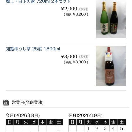
魔王・白玉の露 720ml 2本セット
¥2,909
（税別）
(
¥3,200 )
税込
知覧ほうじ茶 25度 1800ml
¥3,000
（税別）
(
¥3,300 )
税込
営業日(発送業務)
今月(2026年8月)
翌月(2026年9月)
日
月
火
水
木
金
土
日
月
火
水
木
金
土
1
1
2
3
4
5