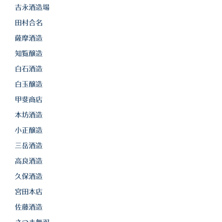
吉永酒造場
三岳酒造
田村合名
高良酒造
薩摩酒造
知覧醸造
久保酒造
白石酒造
宮田本店
白玉醸造
佐藤酒造
甲斐商店
本坊酒造
さつま無双
小正醸造
三和酒造
三岳酒造
丸西酒造
高良酒造
久保酒造
神川酒造
宮田本店
吹上焼酎
佐藤酒造