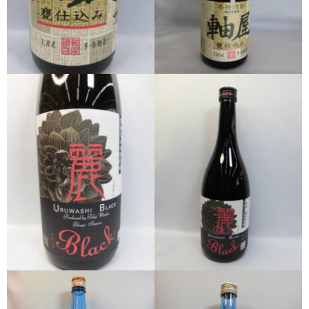
希少焼酎
季節限定品
セット商品
リキュール
ウヰスキー
お米
中馬酒店オリジナル
全取扱商品
森伊蔵酒造
村尾酒造
万膳酒造