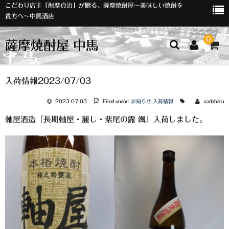
こだわり店主「酎摩貞治」が贈る、薩摩焼酎屋～美味しい焼酎を
貴方へ～中馬酒店
0
薩摩焼酎屋 中馬
ホーム
入荷情報2023/07/03
お知らせ
2023-07-03
Filed under:
お知らせ
,
入荷情報
sadaharu
軸屋酒造『長期軸屋・麗し・紫尾の露 颯』入荷しました。
入荷情報
イベント
オリジナルラベル
店主おすすめ
数量限定