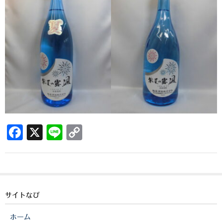
櫻井酒造
軸屋酒造
吉永酒造場
田村合名
薩摩酒造
知覧醸造
F
X
Li
C
白石酒造
a
n
o
白玉醸造
c
e
p
甲斐商店
e
y
b
Li
サイトなび
本坊酒造
o
n
小正醸造
ホーム