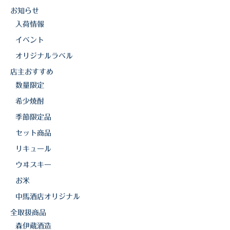
o
k
お知らせ
三岳酒造
k
入荷情報
高良酒造
イベント
オリジナルラベル
久保酒造
店主おすすめ
宮田本店
数量限定
希少焼酎
佐藤酒造
季節限定品
さつま無双
セット商品
三和酒造
リキュール
ウヰスキー
丸西酒造
お米
神川酒造
中馬酒店オリジナル
吹上焼酎
全取扱商品
森伊蔵酒造