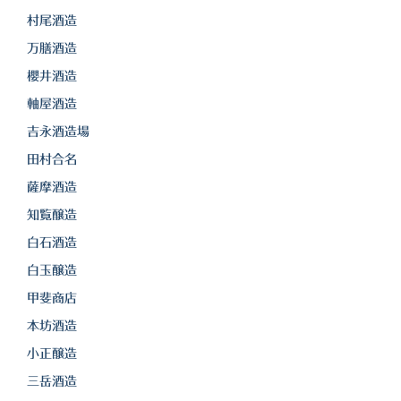
白金酒造
村尾酒造
田崎酒造
万膳酒造
櫻井酒造
三和酒類
軸屋酒造
京屋酒造
吉永酒造場
雲海酒造
田村合名
薩摩酒造
配送について
知覧醸造
特定商取引法の表記
白石酒造
お問合わせ
白玉醸造
甲斐商店
本坊酒造
小正醸造
三岳酒造