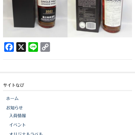
希少焼酎
季節限定品
セット商品
リキュール
F
X
Li
C
ウヰスキー
a
n
o
c
e
p
お米
e
y
中馬酒店オリジナル
b
Li
サイトなび
全取扱商品
o
n
ホーム
森伊蔵酒造
o
k
お知らせ
k
村尾酒造
入荷情報
イベント
万膳酒造
オリジナルラベル