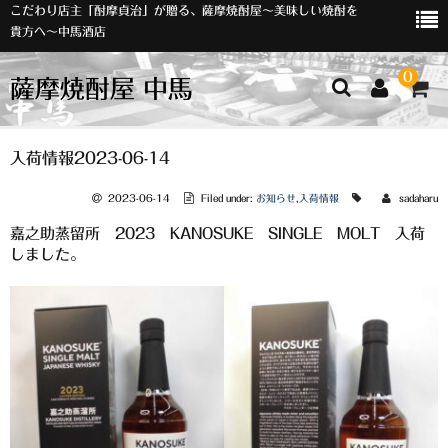
こだわり店主「酎摩貞治」が贈る、薩摩焼酎屋～美味しい焼酎を
貴方へ～中馬酒店
0
薩摩焼酎屋 中馬
ホーム
入荷情報2023-06-14
お知らせ
2023-06-14
Filed under:
お知らせ
,
入荷情報
sadaharu
嘉之助蒸留所 2023 KANOSUKE SINGLE MOLT 入荷
入荷情報
しました。
イベント
オリジナルラベル
店主おすすめ
数量限定