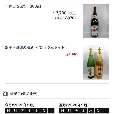
伊佐美 25度 1800ml
¥2,700
（税別）
(
¥2,970 )
税込
魔王・彩煌の梅酒 720ml 2本セット
売り切れ
営業日(発送業務)
今月(2026年8月)
翌月(2026年9月)
日
月
火
水
木
金
土
日
月
火
水
木
金
土