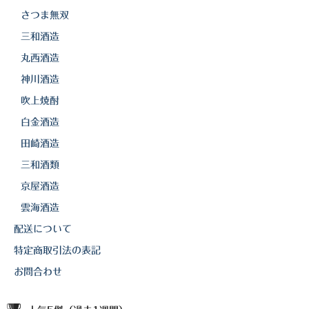
白金酒造
さつま無双
田崎酒造
三和酒造
丸西酒造
三和酒類
神川酒造
京屋酒造
吹上焼酎
雲海酒造
白金酒造
田崎酒造
配送について
三和酒類
特定商取引法の表記
京屋酒造
お問合わせ
雲海酒造
配送について
特定商取引法の表記
お問合わせ