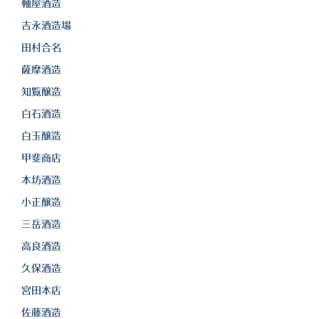
軸屋酒造
三岳酒造
吉永酒造場
田村合名
高良酒造
薩摩酒造
久保酒造
知覧醸造
宮田本店
白石酒造
白玉醸造
佐藤酒造
甲斐商店
さつま無双
本坊酒造
三和酒造
小正醸造
三岳酒造
丸西酒造
高良酒造
神川酒造
久保酒造
吹上焼酎
宮田本店
佐藤酒造