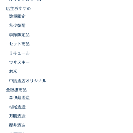
櫻井酒造
店主おすすめ
数量限定
軸屋酒造
希少焼酎
吉永酒造場
季節限定品
田村合名
セット商品
リキュール
薩摩酒造
ウヰスキー
知覧醸造
お米
白石酒造
中馬酒店オリジナル
全取扱商品
白玉醸造
森伊蔵酒造
甲斐商店
村尾酒造
万膳酒造
本坊酒造
櫻井酒造
小正醸造