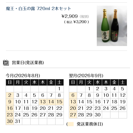
魔王・白玉の露 720ml 2本セット
¥2,909
（税別）
(
¥3,200 )
税込
営業日(発送業務)
今月(2026年8月)
翌月(2026年9月)
日
月
火
水
木
金
土
日
月
火
水
木
金
土
1
1
2
3
4
5
2
3
4
5
6
7
8
6
7
8
9
10
11
12
9
10
11
12
13
14
15
13
14
15
16
17
18
19
16
17
18
19
20
21
22
20
21
22
23
24
25
26
23
24
25
26
27
28
29
27
28
29
30
30
31
(
発送業務休日)