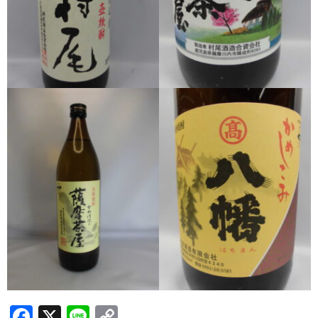
希少焼酎
季節限定品
セット商品
リキュール
ウヰスキー
お米
中馬酒店オリジナル
全取扱商品
森伊蔵酒造
村尾酒造
万膳酒造
F
X
Li
C