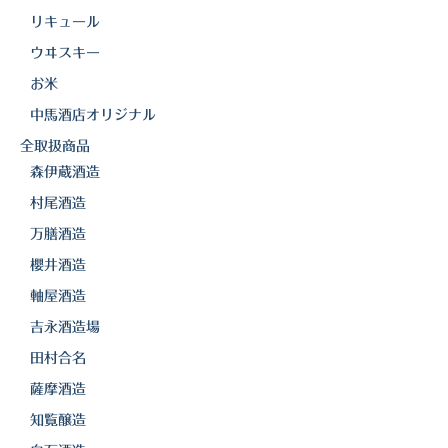
リキュール
三岳酒造
ウヰスキー
高良酒造
お米
久保酒造
中馬酒店オリジナル
全取扱商品
宮田本店
森伊蔵酒造
佐藤酒造
村尾酒造
万膳酒造
さつま無双
櫻井酒造
三和酒造
軸屋酒造
丸西酒造
吉永酒造場
田村合名
神川酒造
薩摩酒造
吹上焼酎
知覧醸造