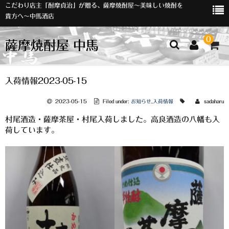
こだわり店主「酎摩貞治」が贈る、薩摩焼酎屋～美味しい焼酎を
貴方へ～中馬酒店
0
薩摩焼酎屋 中馬
ホーム
入荷情報2023-05-15
お知らせ
2023-05-15
Filed under:
お知らせ
,
入荷情報
sadaharu
村尾酒造・薩摩茶屋・村尾入荷しました。高良酒造の八幡も入
入荷情報
荷しています。
イベント
オリジナルラベル
店主おすすめ
数量限定