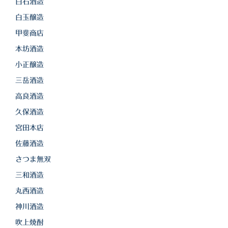
白金酒造
白石酒造
白玉醸造
田崎酒造
甲斐商店
三和酒類
本坊酒造
小正醸造
京屋酒造
三岳酒造
雲海酒造
高良酒造
配送について
久保酒造
宮田本店
特定商取引法の表記
佐藤酒造
お問合わせ
さつま無双
三和酒造
丸西酒造
神川酒造
吹上焼酎