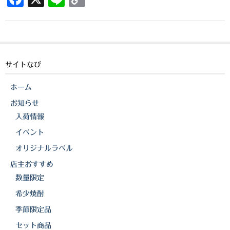
櫻井酒造
a
n
o
c
e
p
軸屋酒造
e
y
吉永酒造場
b
Li
サイトなび
田村合名
o
n
ホーム
o
k
薩摩酒造
お知らせ
k
知覧醸造
入荷情報
イベント
白石酒造
オリジナルラベル
白玉醸造
店主おすすめ
数量限定
甲斐商店
希少焼酎
本坊酒造
季節限定品
小正醸造
セット商品