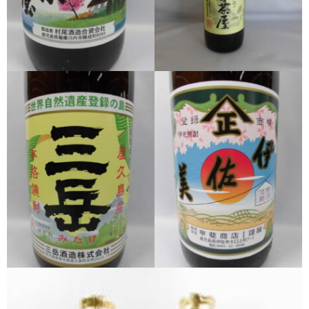
希少焼酎
季節限定品
セット商品
リキュール
ウヰスキー
お米
中馬酒店オリジナル
全取扱商品
森伊蔵酒造
村尾酒造
万膳酒造