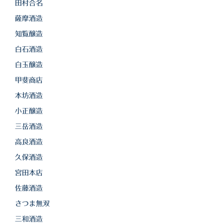
田村合名
薩摩酒造
知覧醸造
白石酒造
白玉醸造
甲斐商店
本坊酒造
小正醸造
三岳酒造
高良酒造
久保酒造
宮田本店
佐藤酒造
さつま無双
三和酒造