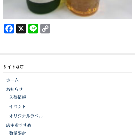
三岳酒造
高良酒造
F
X
Li
C
久保酒造
a
n
o
c
e
p
宮田本店
e
y
佐藤酒造
b
Li
サイトなび
さつま無双
o
n
ホーム
o
k
三和酒造
お知らせ
k
入荷情報
丸西酒造
イベント
神川酒造
オリジナルラベル
吹上焼酎
店主おすすめ
数量限定