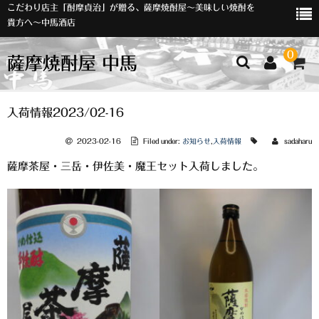
こだわり店主「酎摩貞治」が贈る、薩摩焼酎屋～美味しい焼酎を
貴方へ～中馬酒店
0
薩摩焼酎屋 中馬
ホーム
入荷情報2023/02-16
お知らせ
2023-02-16
Filed under:
お知らせ
,
入荷情報
sadaharu
薩摩茶屋・三岳・伊佐美・魔王セット入荷しました。
入荷情報
イベント
オリジナルラベル
店主おすすめ
数量限定