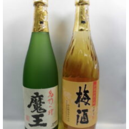
櫻井酒造
軸屋酒造
吉永酒造場
田村合名
薩摩酒造
知覧醸造
白石酒造
白玉醸造
甲斐商店
本坊酒造
小正醸造