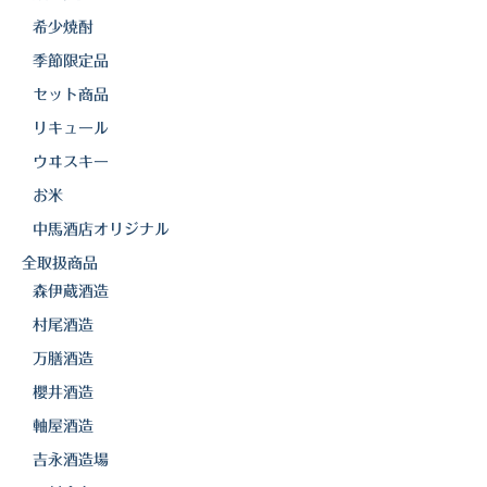
白金酒造
希少焼酎
田崎酒造
季節限定品
三和酒類
セット商品
リキュール
京屋酒造
ウヰスキー
雲海酒造
お米
中馬酒店オリジナル
配送について
全取扱商品
特定商取引法の表記
森伊蔵酒造
お問合わせ
村尾酒造
万膳酒造
櫻井酒造
軸屋酒造
吉永酒造場