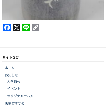
三岳酒造
高良酒造
F
X
Li
C
久保酒造
a
n
o
宮田本店
c
e
p
佐藤酒造
e
y
b
Li
さつま無双
サイトなび
o
n
三和酒造
ホーム
o
k
お知らせ
丸西酒造
k
入荷情報
神川酒造
イベント
オリジナルラベル
吹上焼酎
店主おすすめ