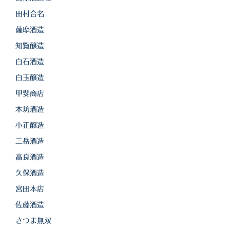
田村合名
薩摩酒造
知覧醸造
白石酒造
白玉醸造
甲斐商店
本坊酒造
小正醸造
三岳酒造
高良酒造
久保酒造
宮田本店
佐藤酒造
さつま無双