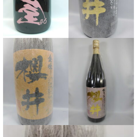
希少焼酎
季節限定品
セット商品
リキュール
ウヰスキー
お米
中馬酒店オリジナル
全取扱商品
森伊蔵酒造
村尾酒造
万膳酒造