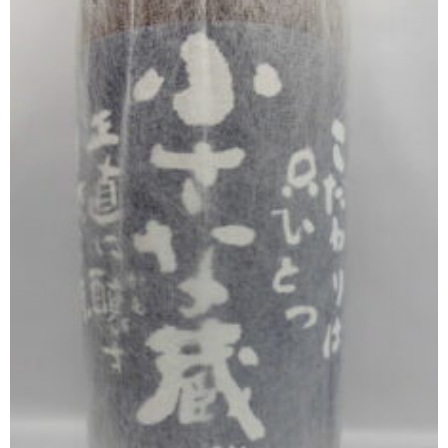
櫻井酒造
軸屋酒造
吉永酒造場
田村合名
薩摩酒造
知覧醸造
白石酒造
白玉醸造
甲斐商店
本坊酒造
小正醸造