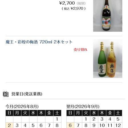
¥2,700
（税別）
(
¥2,970 )
税込
魔王・彩煌の梅酒 720ml 2本セット
売り切れ
営業日(発送業務)
今月(2026年8月)
翌月(2026年9月)
日
月
火
水
木
金
土
日
月
火
水
木
金
土
1
1
2
3
4
5
2
3
4
5
6
7
8
6
7
8
9
10
11
12