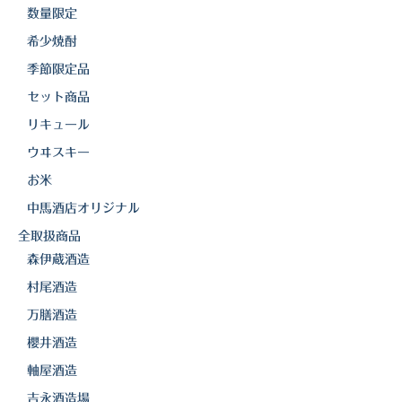
白金酒造
数量限定
田崎酒造
希少焼酎
季節限定品
三和酒類
セット商品
京屋酒造
リキュール
雲海酒造
ウヰスキー
お米
配送について
中馬酒店オリジナル
特定商取引法の表記
全取扱商品
森伊蔵酒造
お問合わせ
村尾酒造
万膳酒造
櫻井酒造
軸屋酒造
吉永酒造場