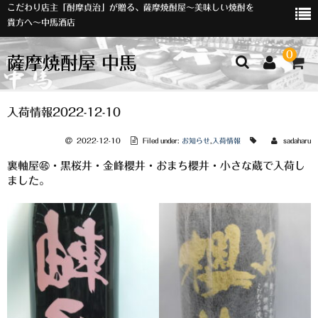
こだわり店主「酎摩貞治」が贈る、薩摩焼酎屋～美味しい焼酎を
貴方へ～中馬酒店
0
薩摩焼酎屋 中馬
ホーム
入荷情報2022-12-10
お知らせ
2022-12-10
Filed under:
お知らせ
,
入荷情報
sadaharu
裏軸屋㊻・黒桜井・金峰櫻井・おまち櫻井・小さな蔵で入荷し
入荷情報
ました。
イベント
オリジナルラベル
店主おすすめ
数量限定